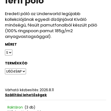
férfi póló
ből
0,0
csillag.
Eredeti póló az Underworld legújabb
kollekciójának egyedi dizájnjával Kiváló
minőségű, fésült pamutfonalból készült póló
(100% ringspoon pamut 185g/m2
anyagvastagsággal).
MÉRET
TERMÉKKÓD
Várható kézbesítés:
2026.8.11
Szállítási lehetőségek
Raktáron
(3 db)