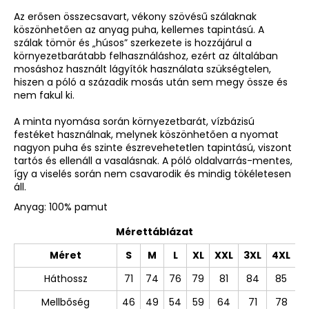
Az erősen összecsavart, vékony szövésű szálaknak
köszönhetően az anyag puha, kellemes tapintású. A
szálak tömör és „húsos” szerkezete is hozzájárul a
környezetbarátabb felhasználáshoz, ezért az általában
mosáshoz használt lágyítók használata szükségtelen,
hiszen a póló a századik mosás után sem megy össze és
nem fakul ki.
A minta nyomása során környezetbarát, vízbázisú
festéket használnak, melynek köszönhetően a nyomat
nagyon puha és szinte észrevehetetlen tapintású, viszont
tartós és ellenáll a vasalásnak. A póló oldalvarrás-mentes,
így a viselés során nem csavarodik és mindig tökéletesen
áll.
Anyag: 100% pamut
Mérettáblázat
Méret
S
M
L
XL
XXL
3XL
4XL
Háthossz
71
74
76
79
81
84
85
Mellbőség
46
49
54
59
64
71
78