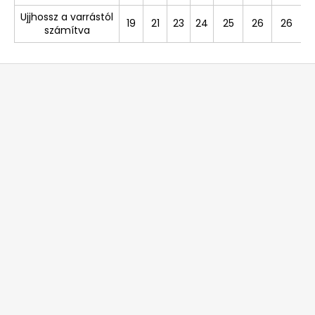
Ujjhossz a varrástól
19
21
23
24
25
26
26
számítva
L
á
b
l
é
c