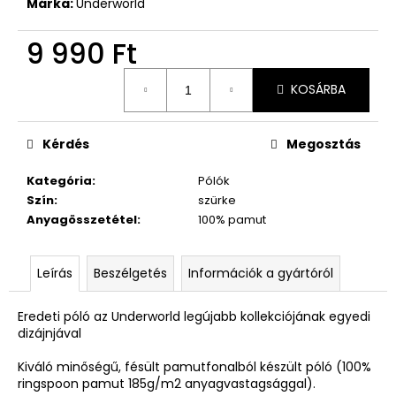
Márka:
Underworld
9 990 Ft
Egységár:
KOSÁRBA
Kérdés
Megosztás
Kategória
:
Pólók
Szín
:
szürke
Anyagösszetétel
:
100% pamut
Leírás
Beszélgetés
Információk a gyártóról
Eredeti póló az Underworld legújabb kollekciójának egyedi
dizájnjával
Kiváló minőségű, fésült pamutfonalból készült póló (100%
ringspoon pamut 185g/m2 anyagvastagsággal).