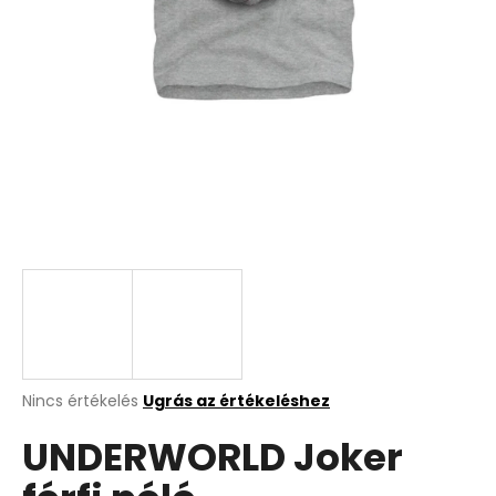
A
Nincs értékelés
Ugrás az értékeléshez
termék
UNDERWORLD Joker
átlagos
értékelése
5-