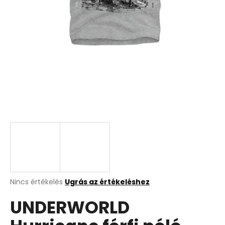
A
Nincs értékelés
Ugrás az értékeléshez
termék
UNDERWORLD
átlagos
értékelése
5-