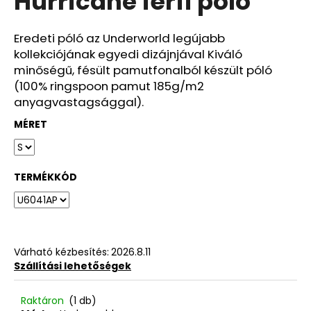
Hurricane férfi póló
ből
0,0
csillag.
Eredeti póló az Underworld legújabb
kollekciójának egyedi dizájnjával Kiváló
minőségű, fésült pamutfonalból készült póló
(100% ringspoon pamut 185g/m2
anyagvastagsággal).
MÉRET
TERMÉKKÓD
Várható kézbesítés:
2026.8.11
Szállítási lehetőségek
Raktáron
(1 db)