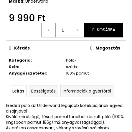
Márka:
Underworld
9 990 Ft
Egységár:
KOSÁRBA
Kérdés
Megosztás
Kategória
:
Pólók
Szín
:
szürke
Anyagösszetétel
:
100% pamut
Leírás
Beszélgetés
Információk a gyártóról
Eredeti póló az Underworld legújabb kollekciójának egyedi
dizájnjával
Kiváló minőségű, fésült pamutfonalból készült póló (100%
ringspoon pamut 185g/m2 anyagvastagsággal).
Az erősen összecsavart, vékony szövésű szálaknak