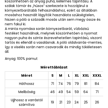
köszönhetően az anyag puha, kellemes tapintású. A
szálak tömör és „húsos” szerkezete is hozzájárul a
környezetbarátabb felhasználáshoz, ezért az általában
mosáshoz használt lágyítók használata szükségtelen,
hiszen a póló a századik mosás után sem megy össze és
nem fakul ki.
A minta nyomása során környezetbarát, vízbázisú
festéket használnak, melynek köszönhetően a nyomat
nagyon puha és szinte észrevehetetlen tapintású, viszont
tartós és ellenáll a vasalásnak. A póló oldalvarrás-mentes,
így a viselés során nem csavarodik és mindig tökéletesen
áll.
Anyag: 100% pamut
Mérettáblázat
Méret
S
M
L
XL
XXL
XXXL
Háthossz
71
74
76
79
81
84
Mellbőség
46
49
54
59
64
71
Ujjhossz a varrástól
19
21
23
24
25
26
számítva