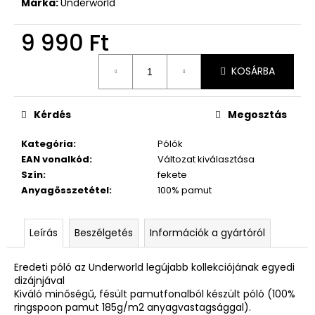
Márka:
Underworld
9 990 Ft
Egységár:
KOSÁRBA
Kérdés
Megosztás
Kategória
:
Pólók
EAN vonalkód
:
Változat kiválasztása
Szín
:
fekete
Anyagösszetétel
:
100% pamut
Leírás
Beszélgetés
Információk a gyártóról
Eredeti póló az Underworld legújabb kollekciójának egyedi
dizájnjával
Kiváló minőségű, fésült pamutfonalból készült póló (100%
ringspoon pamut 185g/m2 anyagvastagsággal).