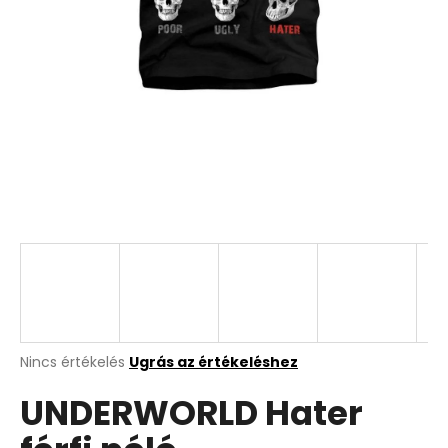
A
Nincs értékelés
Ugrás az értékeléshez
termék
UNDERWORLD Hater
átlagos
értékelése
5-