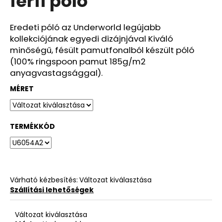
férfi póló
ből
0,0
csillag.
Eredeti póló az Underworld legújabb
kollekciójának egyedi dizájnjával Kiváló
minőségű, fésült pamutfonalból készült póló
(100% ringspoon pamut 185g/m2
anyagvastagsággal).
MÉRET
TERMÉKKÓD
Várható kézbesítés:
Változat kiválasztása
Szállítási lehetőségek
Változat kiválasztása