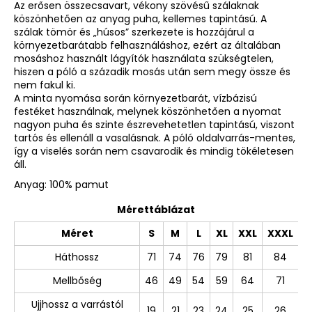
Az erősen összecsavart, vékony szövésű szálaknak
köszönhetően az anyag puha, kellemes tapintású. A
szálak tömör és „húsos” szerkezete is hozzájárul a
környezetbarátabb felhasználáshoz, ezért az általában
mosáshoz használt lágyítók használata szükségtelen,
hiszen a póló a századik mosás után sem megy össze és
nem fakul ki.
A minta nyomása során környezetbarát, vízbázisú
festéket használnak, melynek köszönhetően a nyomat
nagyon puha és szinte észrevehetetlen tapintású, viszont
tartós és ellenáll a vasalásnak. A póló oldalvarrás-mentes,
így a viselés során nem csavarodik és mindig tökéletesen
áll.
Anyag: 100% pamut
Mérettáblázat
Méret
S
M
L
XL
XXL
XXXL
Háthossz
71
74
76
79
81
84
Mellbőség
46
49
54
59
64
71
Ujjhossz a varrástól
19
21
23
24
25
26