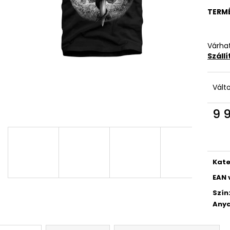
TERM
Várhat
Száll
Vált
9 
Egys
Kate
EAN 
Szín
Anya