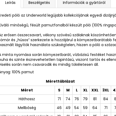
Leírás
Beszélgetés
Információk a gyártóról
Eredeti póló az Underworld legújabb kollekciójának egyedi dizájnj
Kiváló minőségű, fésült pamutfonalból készült póló (100% ring
Az erősen összecsavart, vékony szövésű szálaknak köszönhetően 
tömör és „húsos” szerkezete is hozzájárul a környezetbarátabb f
használt lágyítók használata szükségtelen, hiszen a póló a száz
A minta nyomása során környezetbarát, vízbázisú festéket ha
puha és szinte észrevehetetlen tapintású, viszont tartós és ellen
viselés során nem csavarodik és mindig tökéletesen áll.
Anyag: 100% pamut
Mérettáblázat
Méret
S
M
L
XL
XXL
3XL
4
Háthossz
71
74
76
79
81
84
Mellbőség
46
49
54
59
64
71