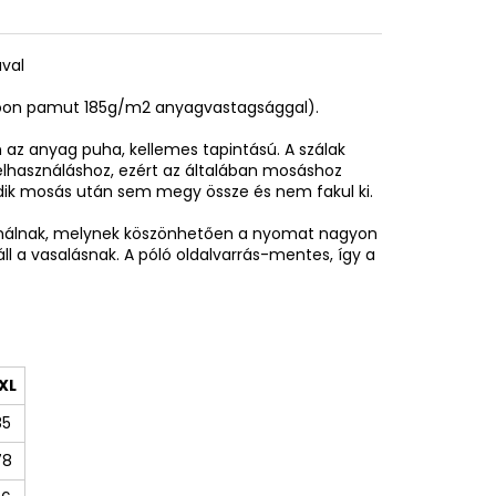
ával
spoon pamut 185g/m2 anyagvastagsággal).
az anyag puha, kellemes tapintású. A szálak
elhasználáshoz, ezért az általában mosáshoz
adik mosás után sem megy össze és nem fakul ki.
sználnak, melynek köszönhetően a nyomat nagyon
áll a vasalásnak. A póló oldalvarrás-mentes, így a
XL
85
78