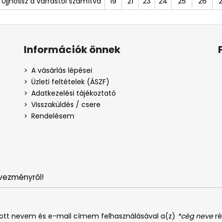
Ujjhossz a varrástól számítva
19
21
23
24
25
26
Információk önnek
A vásárlás lépései
Üzleti feltételek (ÁSZF)
Adatkezelési tájékoztató
Visszaküldés / csere
Rendelésem
vezményről!
dott nevem és e-mail címem felhasználásával a(z)
*cég neve
ré