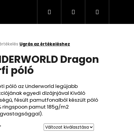
Keresés
Bejelentkezés
Kosár
értékelés
Ugrás az értékeléshez
k
NDERWORLD Dragon
s
lése
rfi póló
.
ti póló az Underworld legújabb
kciójának egyedi dizájnjával Kiváló
égű, fésült pamutfonalból készült póló
% ringspoon pamut 185g/m2
gvastagsággal).
T