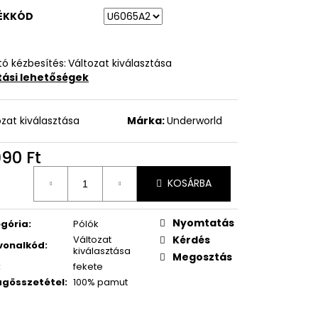
ÉKKÓD
ó kézbesítés:
Változat kiválasztása
ítási lehetőségek
ozat kiválasztása
Márka:
Underworld
990 Ft
égár:
KOSÁRBA
Nyomtatás
gória
:
Pólók
Változat
Kérdés
vonalkód
:
kiválasztása
Megosztás
:
fekete
gösszetétel
:
100% pamut