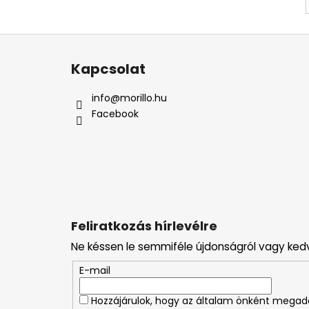
L
á
Kapcsolat
b
l
info
@
morillo.hu
é
Facebook
c
Feliratkozás hírlevélre
Ne késsen le semmiféle újdonságról vagy ked
E-mail
Hozzájárulok, hogy az általam önként mega