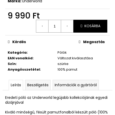
Márka:
Underworld
9 990 Ft
Egységár:
KOSÁRBA
Kérdés
Megosztás
Kategória
:
Pólók
EAN vonalkód
:
Változat kiválasztása
Szín
:
szürke
Anyagösszetétel
:
100% pamut
Leírás
Beszélgetés
Információk a gyártóról
Eredeti póló az Underworld legújabb kollekciójának egyedi
dizájnjával
Kiváló minőségű, fésült pamutfonalból készült póló (100%