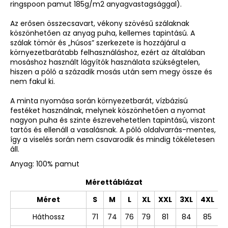
ringspoon pamut 185g/m2 anyagvastagsággal).
Az erősen összecsavart, vékony szövésű szálaknak
köszönhetően az anyag puha, kellemes tapintású. A
szálak tömör és „húsos” szerkezete is hozzájárul a
környezetbarátabb felhasználáshoz, ezért az általában
mosáshoz használt lágyítók használata szükségtelen,
hiszen a póló a századik mosás után sem megy össze és
nem fakul ki.
A minta nyomása során környezetbarát, vízbázisú
festéket használnak, melynek köszönhetően a nyomat
nagyon puha és szinte észrevehetetlen tapintású, viszont
tartós és ellenáll a vasalásnak. A póló oldalvarrás-mentes,
így a viselés során nem csavarodik és mindig tökéletesen
áll.
Anyag: 100% pamut
Mérettáblázat
Méret
S
M
L
XL
XXL
3XL
4XL
Háthossz
71
74
76
79
81
84
85