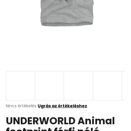
A
Nincs értékelés
Ugrás az értékeléshez
termék
UNDERWORLD Animal
átlagos
értékelése
5-