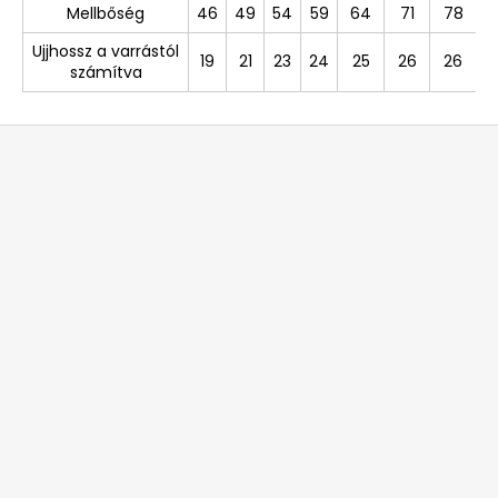
Mellbőség
46
49
54
59
64
71
78
Ujjhossz a varrástól
19
21
23
24
25
26
26
számítva
L
á
b
l
é
c