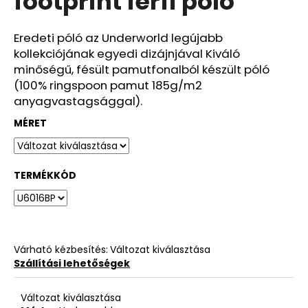
footprint férfi póló
ből
0,0
csillag.
Eredeti póló az Underworld legújabb
kollekciójának egyedi dizájnjával Kiváló
minőségű, fésült pamutfonalból készült póló
(100% ringspoon pamut 185g/m2
anyagvastagsággal).
MÉRET
TERMÉKKÓD
Várható kézbesítés:
Változat kiválasztása
Szállítási lehetőségek
Változat kiválasztása