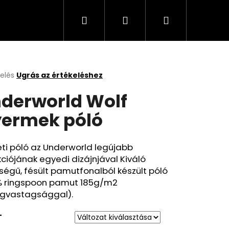
Keresés
Bejelentkezés
Kosár
kelés
Ugrás az értékeléshez
k
derworld Wolf
s
lése
ermek póló
.
ti póló az Underworld legújabb
kciójának egyedi dizájnjával Kiváló
égű, fésült pamutfonalból készült póló
% ringspoon pamut 185g/m2
gvastagsággal).
T