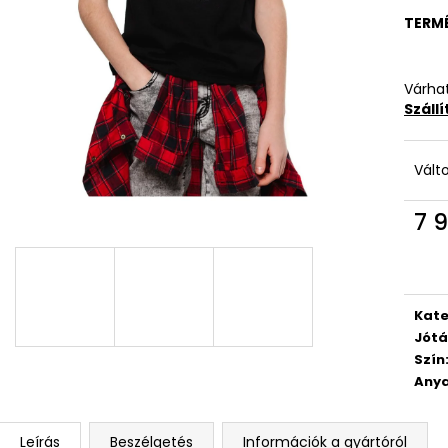
TERM
Várhat
Száll
Vált
7 9
Egys
Kate
Jótá
Szín
Anya
Leírás
Beszélgetés
Információk a gyártóról