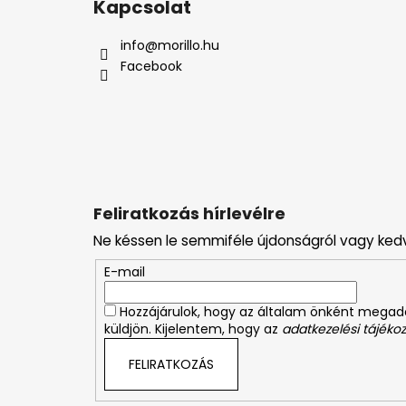
Kapcsolat
b
l
info
@
morillo.hu
é
Facebook
c
Feliratkozás hírlevélre
Ne késsen le semmiféle újdonságról vagy ked
E-mail
Hozzájárulok, hogy az általam önként mega
küldjön. Kijelentem, hogy az
adatkezelési tájékoz
FELIRATKOZÁS