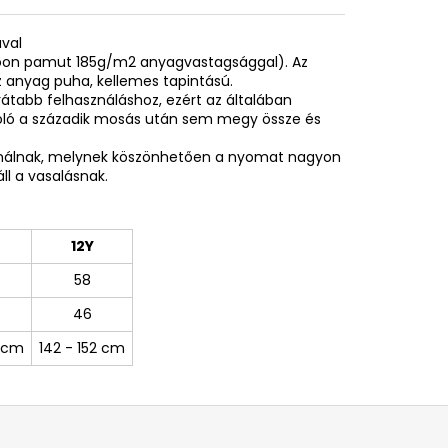
ával
spoon pamut 185g/m2 anyagvastagsággal). Az
 anyag puha, kellemes tapintású.
rátabb felhasználáshoz, ezért az általában
póló a századik mosás után sem megy össze és
sználnak, melynek köszönhetően a nyomat nagyon
ll a vasalásnak.
12Y
58
46
0 cm
142 - 152 cm