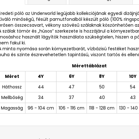
Eredeti póló az Underworld legújabb kollekciójának egyedi dizájnj
Kiváló minőségű, fésült pamutfonalból készült póló (100% ring
erősen összecsavart, vékony szövésű szálaknak köszönhetően az
A szálak tömör és „húsos” szerkezete is hozzájárul a környezetba
mosáshoz használt lágyítók használata szükségtelen, hiszen a 
nem fakul ki.
A minta nyomása során környezetbarát, vízbázisú festéket ha
puha és szinte észrevehetetlen tapintású, viszont tartós és ellená
Mérettáblázat
Méret
4Y
6Y
8Y
10Y
Háthossz
44
47
50
54
Mellbőség
34
37
40
43
Magasság
96 - 104 cm
106 - 116 cm
118 - 128 cm
130 - 14