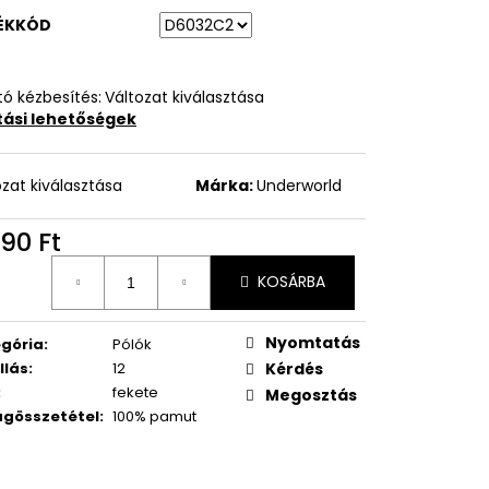
ÉKKÓD
ó kézbesítés:
Változat kiválasztása
ítási lehetőségek
ozat kiválasztása
Márka:
Underworld
90 Ft
égár:
KOSÁRBA
Nyomtatás
gória
:
Pólók
llás
:
12
Kérdés
:
fekete
Megosztás
gösszetétel
:
100% pamut