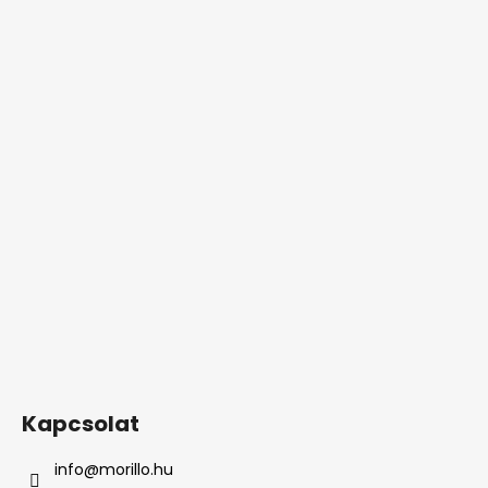
Kapcsolat
info
@
morillo.hu