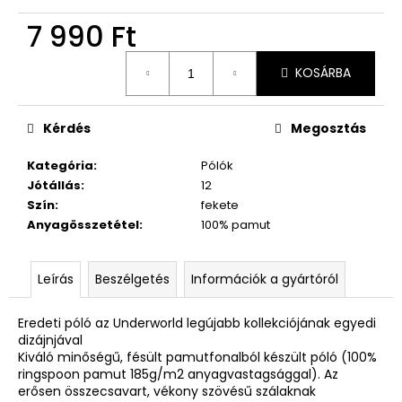
7 990 Ft
Egységár:
KOSÁRBA
Kérdés
Megosztás
Kategória
:
Pólók
Jótállás
:
12
Szín
:
fekete
Anyagösszetétel
:
100% pamut
Leírás
Beszélgetés
Információk a gyártóról
Eredeti póló az Underworld legújabb kollekciójának egyedi
dizájnjával
Kiváló minőségű, fésült pamutfonalból készült póló (100%
ringspoon pamut 185g/m2 anyagvastagsággal). Az
erősen összecsavart, vékony szövésű szálaknak