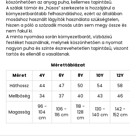
köszönhetően az anyag puha, kellemes tapintású.
A szálak tömör és „húsos” szerkezete is hozzájárul a
környezetbarátabb felhasználáshoz, ezért az általában
mosáshoz használt lágyítók használata szükségtelen,
hiszen a póló a századik mosás után sem megy össze és
nem fakul ki.
A minta nyomása során környezetbarát, vízbázisú
festéket használnak, melynek köszönhetően a nyomat
nagyon puha és szinte észrevehetetlen tapintású, viszont
tartós és ellenáll a vasalásnak.
Mérettáblázat
Méret
4Y
6Y
8Y
10Y
12Y
Háthossz
44
47
50
54
58
Mellbőség
34
37
40
43
46
96 -
118 -
106 -
130 -
142 -
Magasság
104
128
116 cm
140 cm
152 cm
cm
cm