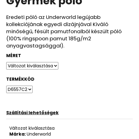
Gyermek póló
ből
0,0
csillag.
Eredeti póló az Underworld legújabb
kollekciójának egyedi dizájnjával Kiváló
minőségű, fésült pamutfonalból készült póló
(100% ringspoon pamut 185g/m2
anyagvastagsággal).
MÉRET
TERMÉKKÓD
Szállítási lehetőségek
Változat kiválasztása
Márka:
Underworld