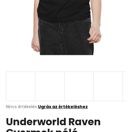
A
Nincs értékelés
Ugrás az értékeléshez
termék
Underworld Raven
átlagos
értékelése
5-