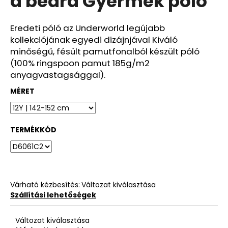
a beard Gyermek póló
ből
0,0
csillag.
Eredeti póló az Underworld legújabb
kollekciójának egyedi dizájnjával Kiváló
minőségű, fésült pamutfonalból készült póló
(100% ringspoon pamut 185g/m2
anyagvastagsággal).
MÉRET
TERMÉKKÓD
Várható kézbesítés:
Változat kiválasztása
Szállítási lehetőségek
Változat kiválasztása