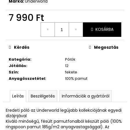
Márka:
Underworld
7 990 Ft
Egységár:
KOSÁRBA
Kérdés
Megosztás
Kategória
:
Pólók
Jótállás
:
12
Szín
:
fekete
Anyagösszetétel
:
100% pamut
Leírás
Beszélgetés
Információk a gyártóról
Eredeti póló az Underworld legújabb kollekciójának egyedi
dizájnjával
Kiváló minőségű, fésült pamutfonalból készült póló (100%
ringspoon pamut 185g/m2 anyagvastagsággal). Az