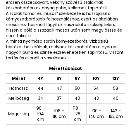
erősen összecsavart, vékony szövésű szálaknak
köszönhetően az anyag puha, kellemes tapintású.
A szálak tömör és „húsos” szerkezete is hozzájárul a
környezetbarátabb felhasználáshoz, ezért az általában
mosáshoz használt lágyítók használata szükségtelen,
hiszen a póló a századik mosás után sem megy össze és
nem fakul ki.
A minta nyomása során környezetbarát, vízbázisú
festéket használnak, melynek köszönhetően a nyomat
nagyon puha és szinte észrevehetetlen tapintású, viszont
tartós és ellenáll a vasalásnak.
Mérettáblázat
Méret
4Y
6Y
8Y
10Y
12Y
Háthossz
44
47
50
54
58
Mellbőség
34
37
40
43
46
96 -
118 -
106 -
130 -
142 -
Magasság
104
128
116 cm
140 cm
152 cm
cm
cm