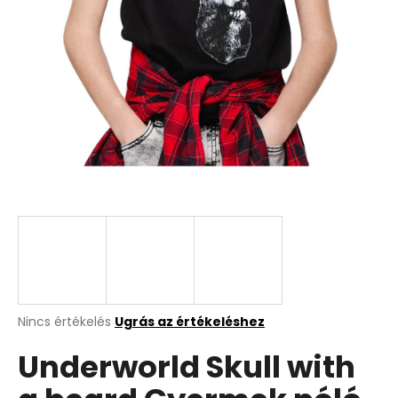
A
Nincs értékelés
Ugrás az értékeléshez
termék
Underworld Skull with
átlagos
értékelése
5-