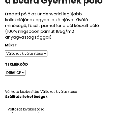
a beard Gyermek póló
ből
0,0
csillag.
Eredeti póló az Underworld legújabb
kollekciójának egyedi dizájnjával Kiváló
minőségű, fésült pamutfonalból készült póló
(100% ringspoon pamut 185g/m2
anyagvastagsággal).
MÉRET
TERMÉKKÓD
Várható kézbesítés:
Változat kiválasztása
Szállítási lehetőségek
Változat kiválasztása