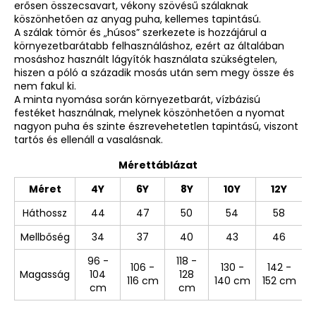
erősen összecsavart, vékony szövésű szálaknak
köszönhetően az anyag puha, kellemes tapintású.
A szálak tömör és „húsos” szerkezete is hozzájárul a
környezetbarátabb felhasználáshoz, ezért az általában
mosáshoz használt lágyítók használata szükségtelen,
hiszen a póló a századik mosás után sem megy össze és
nem fakul ki.
A minta nyomása során környezetbarát, vízbázisú
festéket használnak, melynek köszönhetően a nyomat
nagyon puha és szinte észrevehetetlen tapintású, viszont
tartós és ellenáll a vasalásnak.
Mérettáblázat
Méret
4Y
6Y
8Y
10Y
12Y
Háthossz
44
47
50
54
58
Mellbőség
34
37
40
43
46
96 -
118 -
106 -
130 -
142 -
Magasság
104
128
116 cm
140 cm
152 cm
cm
cm