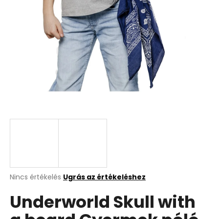
A
Nincs értékelés
Ugrás az értékeléshez
termék
Underworld Skull with
átlagos
értékelése
5-