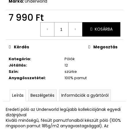
Márka:
Underworld
7 990 Ft
Egységár:
KOSÁRBA
Kérdés
Megosztás
Kategória
:
Pólók
Jótállás
:
12
Szín
:
szürke
Anyagösszetétel
:
100% pamut
Leírás
Beszélgetés
Információk a gyártóról
Eredeti póló az Underworld legújabb kollekciójának egyedi
dizájnjával
Kiváló minőségű, fésült pamutfonalból készült póló (100%
ringspoon pamut 185g/m2 anyagvastagsággal). Az