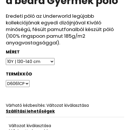
a beard Gyermek póló
ből
0,0
csillag.
Eredeti póló az Underworld legújabb
kollekciójának egyedi dizájnjával Kiváló
minőségű, fésült pamutfonalból készült póló
(100% ringspoon pamut 185g/m2
anyagvastagsággal).
MÉRET
TERMÉKKÓD
Várható kézbesítés:
Változat kiválasztása
Szállítási lehetőségek
Változat kiválasztása