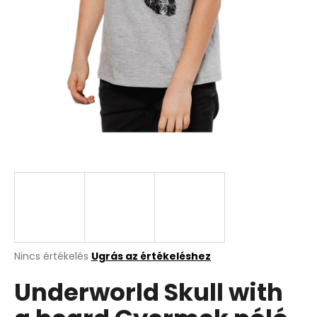
A
Nincs értékelés
Ugrás az értékeléshez
termék
Underworld Skull with
átlagos
értékelése
5-