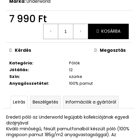
Márka:
Underworld
7 990 Ft
Egységár:
KOSÁRBA
Kérdés
Megosztás
Kategória
:
Pólók
Jótállás
:
12
Szín
:
szürke
Anyagösszetétel
:
100% pamut
Leírás
Beszélgetés
Információk a gyártóról
Eredeti póló az Underworld legújabb kollekciójának egyedi
dizájnjával
Kiváló minőségű, fésült pamutfonalból készült póló (100%
ringspoon pamut 185g/m2 anyagvastagsággal). Az