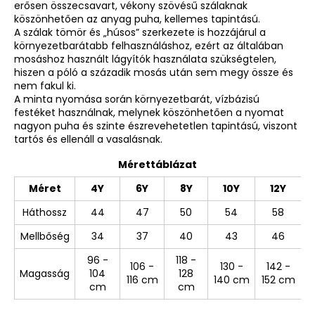
erősen összecsavart, vékony szövésű szálaknak
köszönhetően az anyag puha, kellemes tapintású.
A szálak tömör és „húsos” szerkezete is hozzájárul a
környezetbarátabb felhasználáshoz, ezért az általában
mosáshoz használt lágyítók használata szükségtelen,
hiszen a póló a századik mosás után sem megy össze és
nem fakul ki.
A minta nyomása során környezetbarát, vízbázisú
festéket használnak, melynek köszönhetően a nyomat
nagyon puha és szinte észrevehetetlen tapintású, viszont
tartós és ellenáll a vasalásnak.
Mérettáblázat
Méret
4Y
6Y
8Y
10Y
12Y
Háthossz
44
47
50
54
58
Mellbőség
34
37
40
43
46
96 -
118 -
106 -
130 -
142 -
Magasság
104
128
116 cm
140 cm
152 cm
cm
cm