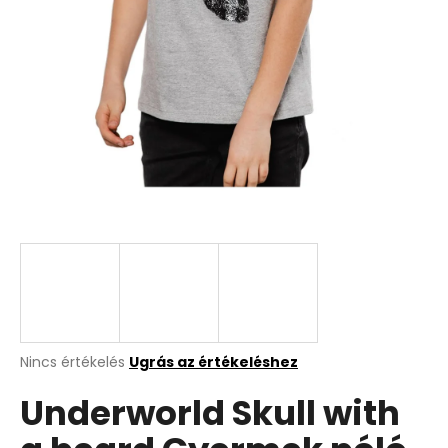
A
Nincs értékelés
Ugrás az értékeléshez
termék
Underworld Skull with
átlagos
értékelése
5-