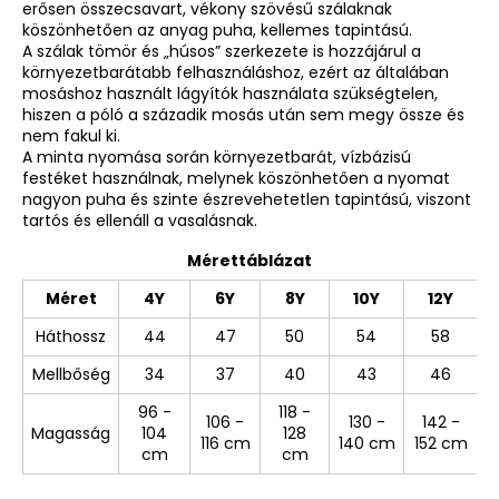
erősen összecsavart, vékony szövésű szálaknak
köszönhetően az anyag puha, kellemes tapintású.
A szálak tömör és „húsos” szerkezete is hozzájárul a
környezetbarátabb felhasználáshoz, ezért az általában
mosáshoz használt lágyítók használata szükségtelen,
hiszen a póló a századik mosás után sem megy össze és
nem fakul ki.
A minta nyomása során környezetbarát, vízbázisú
festéket használnak, melynek köszönhetően a nyomat
nagyon puha és szinte észrevehetetlen tapintású, viszont
tartós és ellenáll a vasalásnak.
Mérettáblázat
Méret
4Y
6Y
8Y
10Y
12Y
Háthossz
44
47
50
54
58
Mellbőség
34
37
40
43
46
96 -
118 -
106 -
130 -
142 -
Magasság
104
128
116 cm
140 cm
152 cm
cm
cm