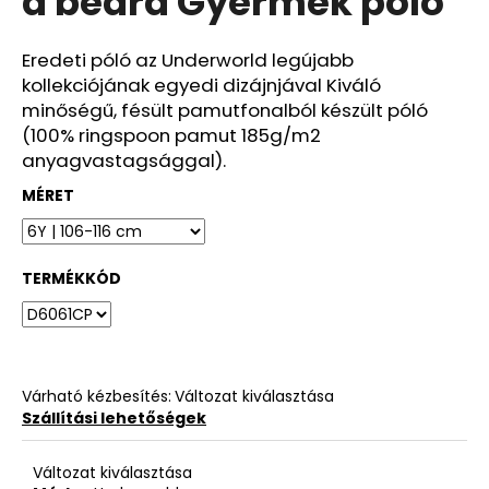
a beard Gyermek póló
ből
0,0
csillag.
Eredeti póló az Underworld legújabb
kollekciójának egyedi dizájnjával Kiváló
minőségű, fésült pamutfonalból készült póló
(100% ringspoon pamut 185g/m2
anyagvastagsággal).
MÉRET
TERMÉKKÓD
Várható kézbesítés:
Változat kiválasztása
Szállítási lehetőségek
Változat kiválasztása