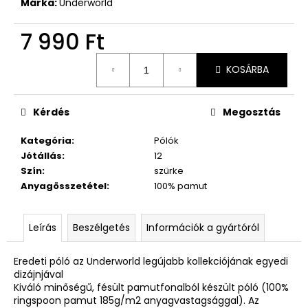
Márka:
Underworld
7 990 Ft
Egységár:
KOSÁRBA
Kérdés
Megosztás
Kategória
:
Pólók
Jótállás
:
12
Szín
:
szürke
Anyagösszetétel
:
100% pamut
Leírás
Beszélgetés
Információk a gyártóról
Eredeti póló az Underworld legújabb kollekciójának egyedi
dizájnjával
Kiváló minőségű, fésült pamutfonalból készült póló (100%
ringspoon pamut 185g/m2 anyagvastagsággal). Az