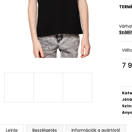
TERM
Várhat
Száll
Vált
7 9
Egys
Kate
Jótá
Szín
Anya
Leírás
Beszélgetés
Információk a gyártóról