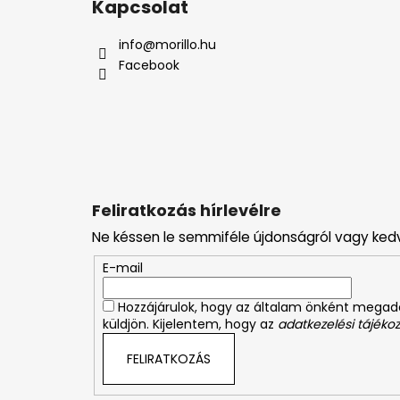
Kapcsolat
b
l
info
@
morillo.hu
é
Facebook
c
Feliratkozás hírlevélre
Ne késsen le semmiféle újdonságról vagy ked
E-mail
Hozzájárulok, hogy az általam önként mega
küldjön. Kijelentem, hogy az
adatkezelési tájékoz
FELIRATKOZÁS