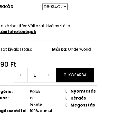
ÉKKÓD
ó kézbesítés:
Változat kiválasztása
ítási lehetőségek
ozat kiválasztása
Márka:
Underworld
90 Ft
égár:
KOSÁRBA
Nyomtatás
gória
:
Pólók
llás
:
12
Kérdés
:
fekete
Megosztás
gösszetétel
:
100% pamut