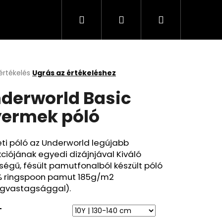
Keresés
Bejelentkezés
Kosár
értékelés
Ugrás az értékeléshez
k
derworld Basic
s
lése
ermek póló
.
ti póló az Underworld legújabb
kciójának egyedi dizájnjával Kiváló
égű, fésült pamutfonalból készült póló
% ringspoon pamut 185g/m2
gvastagsággal).
T