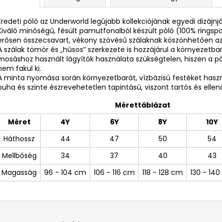
Eredeti póló az Underworld legújabb kollekciójának egyedi dizájnj
Kiváló minőségű, fésült pamutfonalból készült póló (100% ring
erősen összecsavart, vékony szövésű szálaknak köszönhetően az
A szálak tömör és „húsos” szerkezete is hozzájárul a környezetba
mosáshoz használt lágyítók használata szükségtelen, hiszen a 
nem fakul ki.
A minta nyomása során környezetbarát, vízbázisú festéket ha
puha és szinte észrevehetetlen tapintású, viszont tartós és ellená
Mérettáblázat
Méret
4Y
6Y
8Y
10Y
Háthossz
44
47
50
54
Mellbőség
34
37
40
43
Magasság
96 - 104 cm
106 - 116 cm
118 - 128 cm
130 - 14