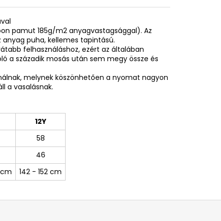
ával
spoon pamut 185g/m2 anyagvastagsággal). Az
 anyag puha, kellemes tapintású.
rátabb felhasználáshoz, ezért az általában
póló a századik mosás után sem megy össze és
sználnak, melynek köszönhetően a nyomat nagyon
ll a vasalásnak.
12Y
58
46
0 cm
142 - 152 cm