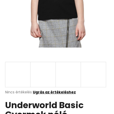
A
Nincs értékelés
Ugrás az értékeléshez
termék
Underworld Basic
átlagos
értékelése
5-