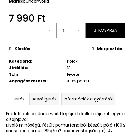
Márka:
Underworld
7 990 Ft
Egységár:
KOSÁRBA
Kérdés
Megosztás
Kategória
:
Pólók
Jótállás
:
12
Szín
:
fekete
Anyagösszetétel
:
100% pamut
Leírás
Beszélgetés
Információk a gyártóról
Eredeti póló az Underworld legújabb kollekciójának egyedi
dizájnjával
Kiváló minőségű, fésült pamutfonalból készült póló (100%
ringspoon pamut 185g/m2 anyagvastagsággal). Az