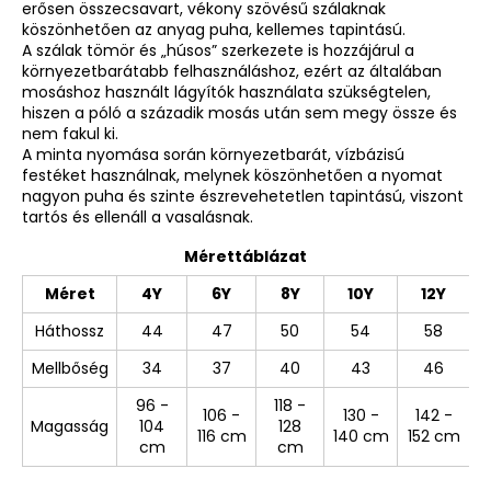
erősen összecsavart, vékony szövésű szálaknak
köszönhetően az anyag puha, kellemes tapintású.
A szálak tömör és „húsos” szerkezete is hozzájárul a
környezetbarátabb felhasználáshoz, ezért az általában
mosáshoz használt lágyítók használata szükségtelen,
hiszen a póló a századik mosás után sem megy össze és
nem fakul ki.
A minta nyomása során környezetbarát, vízbázisú
festéket használnak, melynek köszönhetően a nyomat
nagyon puha és szinte észrevehetetlen tapintású, viszont
tartós és ellenáll a vasalásnak.
Mérettáblázat
Méret
4Y
6Y
8Y
10Y
12Y
Háthossz
44
47
50
54
58
Mellbőség
34
37
40
43
46
96 -
118 -
106 -
130 -
142 -
Magasság
104
128
116 cm
140 cm
152 cm
cm
cm