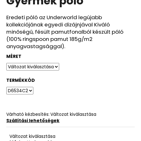
Gyermek póló
ből
0,0
csillag.
Eredeti póló az Underworld legújabb
kollekciójának egyedi dizájnjával Kiváló
minőségű, fésült pamutfonalból készült póló
(100% ringspoon pamut 185g/m2
anyagvastagsággal).
MÉRET
TERMÉKKÓD
Várható kézbesítés:
Változat kiválasztása
Szállítási lehetőségek
Változat kiválasztása