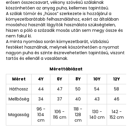
erősen összecsavart, vékony szövésű szálaknak
köszönhetően az anyag puha, kellemes tapintású.
A szálak tömör és „húsos” szerkezete is hozzájárul a
környezetbarátabb felhasználáshoz, ezért az általában
mosáshoz használt lágyítók használata szükségtelen,
hiszen a póló a századik mosás után sem megy össze és
nem fakul ki.
A minta nyomása során környezetbarát, vízbázisú
festéket használnak, melynek köszönhetően a nyomat
nagyon puha és szinte észrevehetetlen tapintású, viszont
tartós és ellenáll a vasalásnak.
Mérettáblázat
Méret
4Y
6Y
8Y
10Y
12Y
Háthossz
44
47
50
54
58
Mellbőség
34
37
40
43
46
96 -
118 -
106 -
130 -
142 -
Magasság
104
128
116 cm
140 cm
152 cm
cm
cm