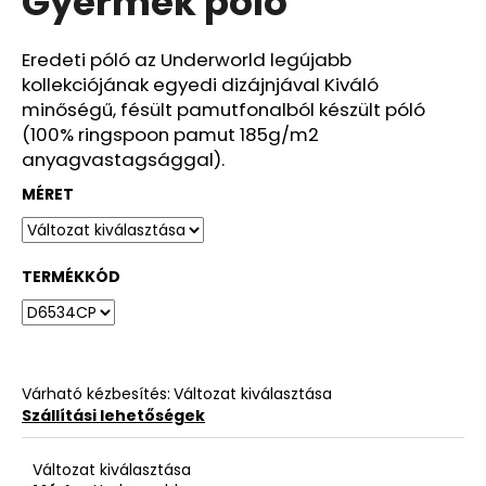
Gyermek póló
ből
0,0
csillag.
Eredeti póló az Underworld legújabb
kollekciójának egyedi dizájnjával Kiváló
minőségű, fésült pamutfonalból készült póló
(100% ringspoon pamut 185g/m2
anyagvastagsággal).
MÉRET
TERMÉKKÓD
Várható kézbesítés:
Változat kiválasztása
Szállítási lehetőségek
Változat kiválasztása