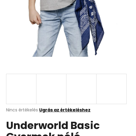
A
Nincs értékelés
Ugrás az értékeléshez
termék
Underworld Basic
átlagos
értékelése
5-