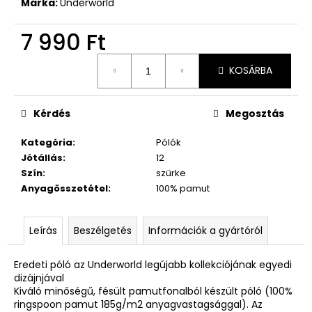
Márka:
Underworld
7 990 Ft
Egységár:
KOSÁRBA
Kérdés
Megosztás
Kategória
:
Pólók
Jótállás
:
12
Szín
:
szürke
Anyagösszetétel
:
100% pamut
Leírás
Beszélgetés
Információk a gyártóról
Eredeti póló az Underworld legújabb kollekciójának egyedi
dizájnjával
Kiváló minőségű, fésült pamutfonalból készült póló (100%
ringspoon pamut 185g/m2 anyagvastagsággal). Az