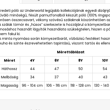
Eredeti póló az Underworld legújabb kollekciójának egyedi dizájnj
Kiváló minőségű, fésült pamutfonalból készült póló (100% ring
erősen összecsavart, vékony szövésű szálaknak köszönhetően az
A szálak tömör és „húsos” szerkezete is hozzájárul a környezetba
mosáshoz használt lágyítók használata szükségtelen, hiszen a 
nem fakul ki.
A minta nyomása során környezetbarát, vízbázisú festéket ha
puha és szinte észrevehetetlen tapintású, viszont tartós és ellená
Mérettáblázat
Méret
4Y
6Y
8Y
10Y
Háthossz
44
47
50
54
Mellbőség
34
37
40
43
Magasság
96 - 104 cm
106 - 116 cm
118 - 128 cm
130 - 14