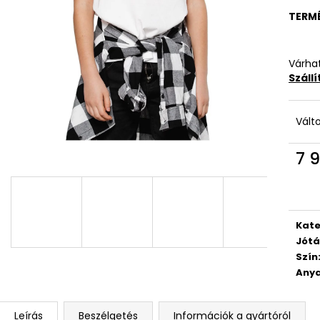
TERM
Várhat
Száll
Vált
7 9
Egys
Kate
Jótá
Szín
Anya
Leírás
Beszélgetés
Információk a gyártóról