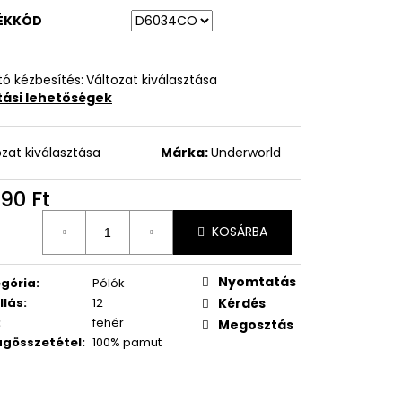
ÉKKÓD
ó kézbesítés:
Változat kiválasztása
ítási lehetőségek
ozat kiválasztása
Márka:
Underworld
90 Ft
égár:
KOSÁRBA
Nyomtatás
gória
:
Pólók
llás
:
12
Kérdés
:
fehér
Megosztás
gösszetétel
:
100% pamut