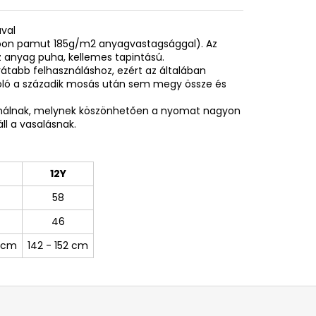
ával
spoon pamut 185g/m2 anyagvastagsággal). Az
 anyag puha, kellemes tapintású.
rátabb felhasználáshoz, ezért az általában
póló a századik mosás után sem megy össze és
sználnak, melynek köszönhetően a nyomat nagyon
ll a vasalásnak.
12Y
58
46
0 cm
142 - 152 cm