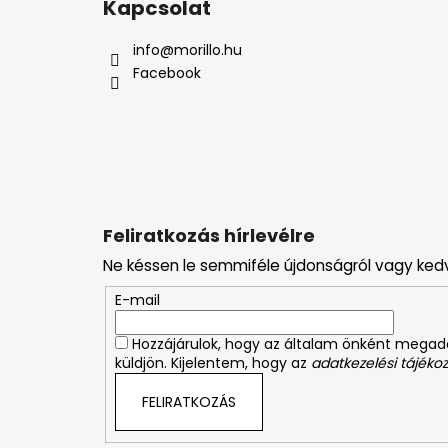
Kapcsolat
b
l
info
@
morillo.hu
é
Facebook
c
Feliratkozás hírlevélre
Ne késsen le semmiféle újdonságról vagy ked
E-mail
Hozzájárulok, hogy az általam önként mega
küldjön. Kijelentem, hogy az
adatkezelési tájékoz
FELIRATKOZÁS