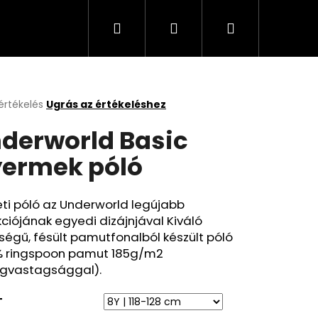
Keresés
Bejelentkezés
Kosár
értékelés
Ugrás az értékeléshez
k
derworld Basic
s
lése
ermek póló
.
ti póló az Underworld legújabb
kciójának egyedi dizájnjával Kiváló
égű, fésült pamutfonalból készült póló
% ringspoon pamut 185g/m2
gvastagsággal).
T