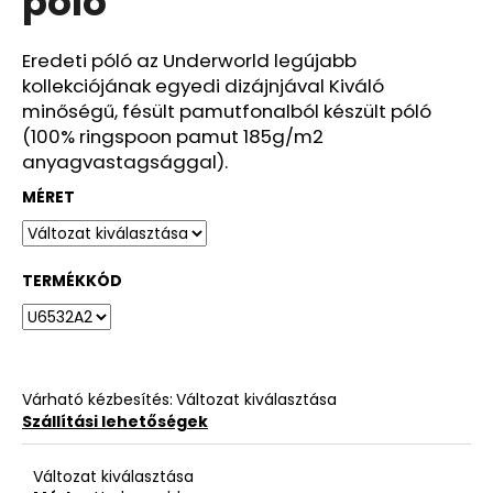
póló
ből
0,0
csillag.
Eredeti póló az Underworld legújabb
kollekciójának egyedi dizájnjával Kiváló
minőségű, fésült pamutfonalból készült póló
(100% ringspoon pamut 185g/m2
anyagvastagsággal).
MÉRET
TERMÉKKÓD
Várható kézbesítés:
Változat kiválasztása
Szállítási lehetőségek
Változat kiválasztása