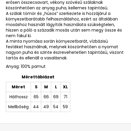
erősen összecsavart, vékony szövésű szálaknak
köszönhetően az anyag puha, kellemes tapintású.
A szálak tömör és „húsos” szerkezete is hozzájárul a
környezetbarátabb felhasználáshoz, ezért az általában
mosáshoz használt lágyítók használata szükségtelen,
hiszen a póló a századik mosás után sem megy össze és
nem fakul ki.
A minta nyomása során környezetbarát, vízbázisú
festéket használnak, melynek köszönhetően a nyomat
nagyon puha és szinte észrevehetetlen tapintású, viszont
tartós és ellenáll a vasalásnak.
Anyag: 100% pamut
Mérettáblázat
Méret
S
M
L
XL
Háthossz
65
66
69
71
Mellbőség
44
49
54
59
L