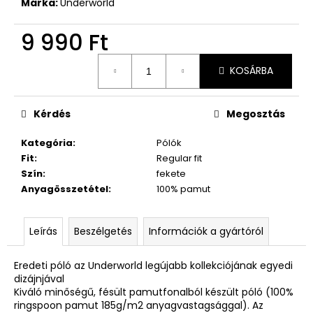
Márka:
Underworld
9 990 Ft
Egységár:
KOSÁRBA
Kérdés
Megosztás
Kategória
:
Pólók
Fit
:
Regular fit
Szín
:
fekete
Anyagösszetétel
:
100% pamut
Leírás
Beszélgetés
Információk a gyártóról
Eredeti póló az Underworld legújabb kollekciójának egyedi
dizájnjával
Kiváló minőségű, fésült pamutfonalból készült póló (100%
ringspoon pamut 185g/m2 anyagvastagsággal). Az