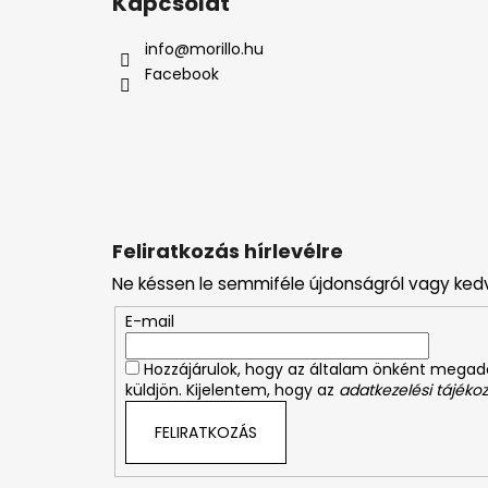
Kapcsolat
b
l
info
@
morillo.hu
é
Facebook
c
Feliratkozás hírlevélre
Ne késsen le semmiféle újdonságról vagy ked
E-mail
Hozzájárulok, hogy az általam önként mega
küldjön. Kijelentem, hogy az
adatkezelési tájékoz
FELIRATKOZÁS