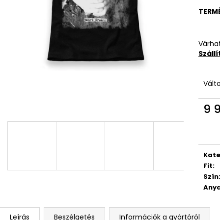
TERM
Várhat
Száll
Vált
9 
Egys
Kate
Fit
:
Szín
Anya
Leírás
Beszélgetés
Információk a gyártóról