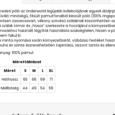
Eredeti póló az Underworld legújabb kollekciójának egyedi dizájnj
Kiváló minőségű, fésült pamutfonalból készült póló (100% ring
erősen összecsavart, vékony szövésű szálaknak köszönhetően az
A szálak tömör és „húsos” szerkezete is hozzájárul a környezetba
mosáshoz használt lágyítók használata szükségtelen, hiszen a 
nem fakul ki.
A minta nyomása során környezetbarát, vízbázisú festéket ha
puha és szinte észrevehetetlen tapintású, viszont tartós és ellená
Anyag: 100% pamut
Mérettáblázat
Méret
S
M
L
XL
Háthossz
65
66
69
71
Mellbőség
44
49
54
59