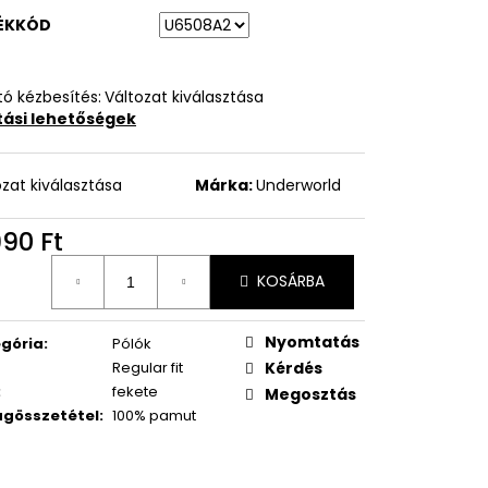
ÉKKÓD
ó kézbesítés:
Változat kiválasztása
ítási lehetőségek
ozat kiválasztása
Márka:
Underworld
990 Ft
égár:
KOSÁRBA
Nyomtatás
gória
:
Pólók
Regular fit
Kérdés
:
fekete
Megosztás
gösszetétel
:
100% pamut