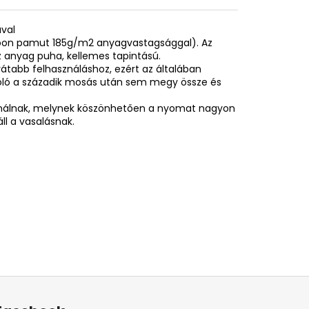
ával
spoon pamut 185g/m2 anyagvastagsággal). Az
 anyag puha, kellemes tapintású.
rátabb felhasználáshoz, ezért az általában
póló a századik mosás után sem megy össze és
sználnak, melynek köszönhetően a nyomat nagyon
ll a vasalásnak.