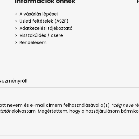
Információk önnek
A vásárlás lépései
Üzleti feltételek (ÁSZF)
Adatkezelési tájékoztató
Visszaküldés / csere
Rendelésem
vezményről!
dott nevem és e-mail címem felhasználásával a(z)
*cég neve
ré
tatót
elolvastam. Megértettem, hogy a hozzájárulásom bármiko