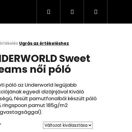
Keresés
Bejelentkezés
Kosár
értékelés
Ugrás az értékeléshez
k
DERWORLD Sweet
s
lése
eams női póló
.
ti póló az Underworld legújabb
kciójának egyedi dizájnjával Kiváló
égű, fésült pamutfonalból készült póló
% ringspoon pamut 185g/m2
gvastagsággal).
T