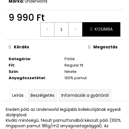
Márka:
Underworld
9 990 Ft
Egységár:
KOSÁRBA
Kérdés
Megosztás
Kategória
:
Pólók
Fit
:
Regular fit
Szín
:
fekete
Anyagösszetétel
:
100% pamut
Leírás
Beszélgetés
Információk a gyártóról
Eredeti póló az Underworld legújabb kollekciójának egyedi
dizájnjával
Kiváló minőségű, fésült pamutfonalból készült póló (100%
ringspoon pamut 185g/m2 anyagvastagsággal). Az