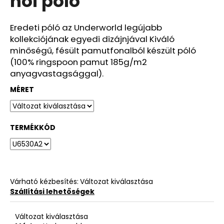
női póló
ből
0,0
csillag.
Eredeti póló az Underworld legújabb
kollekciójának egyedi dizájnjával Kiváló
minőségű, fésült pamutfonalból készült póló
(100% ringspoon pamut 185g/m2
anyagvastagsággal).
MÉRET
TERMÉKKÓD
Várható kézbesítés:
Változat kiválasztása
Szállítási lehetőségek
Változat kiválasztása