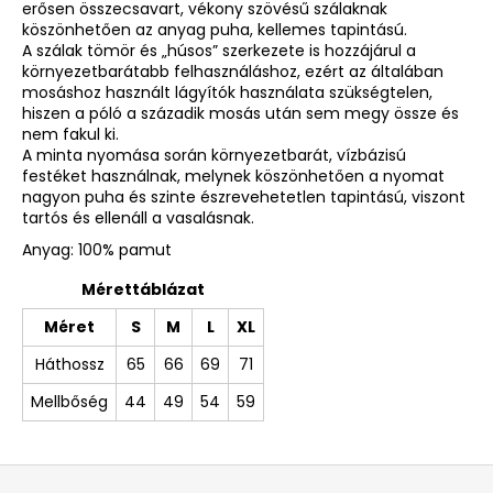
erősen összecsavart, vékony szövésű szálaknak
köszönhetően az anyag puha, kellemes tapintású.
A szálak tömör és „húsos” szerkezete is hozzájárul a
környezetbarátabb felhasználáshoz, ezért az általában
mosáshoz használt lágyítók használata szükségtelen,
hiszen a póló a századik mosás után sem megy össze és
nem fakul ki.
A minta nyomása során környezetbarát, vízbázisú
festéket használnak, melynek köszönhetően a nyomat
nagyon puha és szinte észrevehetetlen tapintású, viszont
tartós és ellenáll a vasalásnak.
Anyag: 100% pamut
Mérettáblázat
Méret
S
M
L
XL
Háthossz
65
66
69
71
Mellbőség
44
49
54
59
L