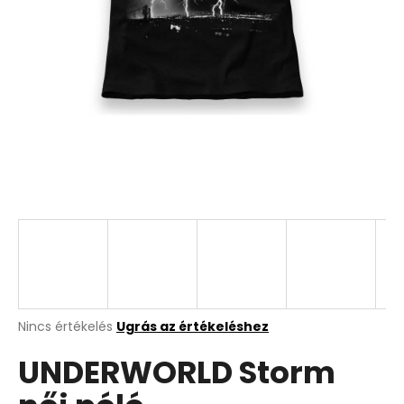
A
Nincs értékelés
Ugrás az értékeléshez
termék
UNDERWORLD Storm
átlagos
értékelése
5-