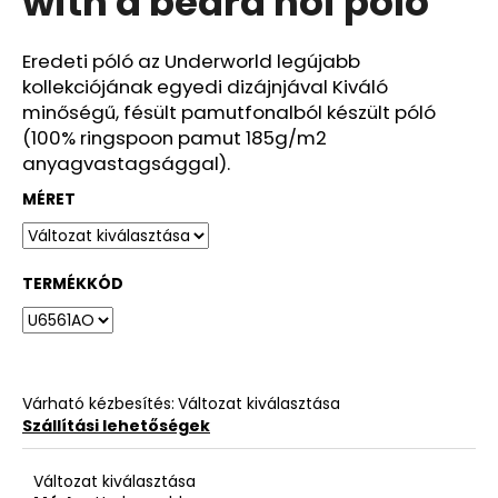
with a beard női póló
ből
0,0
csillag.
Eredeti póló az Underworld legújabb
kollekciójának egyedi dizájnjával Kiváló
minőségű, fésült pamutfonalból készült póló
(100% ringspoon pamut 185g/m2
anyagvastagsággal).
MÉRET
TERMÉKKÓD
Várható kézbesítés:
Változat kiválasztása
Szállítási lehetőségek
Változat kiválasztása