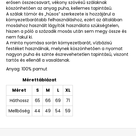
erősen összecsavart, vékony szövésű szálaknak
köszönhetően az anyag puha, kellemes tapintású.
A szálak tömör és „húsos” szerkezete is hozzájárul a
környezetbarátabb felhasználáshoz, ezért az általában
mosáshoz használt lágyítók használata szükségtelen,
hiszen a póló a századik mosás után sem megy össze és
nem fakul ki.
A minta nyomása során környezetbarát, vízbázisú
festéket használnak, melynek köszönhetően a nyomat
nagyon puha és szinte észrevehetetlen tapintású, viszont
tartós és ellenáll a vasalásnak.
Anyag: 100% pamut
Mérettáblázat
Méret
S
M
L
XL
Háthossz
65
66
69
71
Mellbőség
44
49
54
59
L