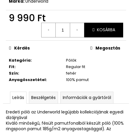
Márka:
Underworld
9 990 Ft
Egységár:
KOSÁRBA
Kérdés
Megosztás
Kategória
:
Pólók
Fit
:
Regular fit
Szín
:
fehér
Anyagösszetétel
:
100% pamut
Leírás
Beszélgetés
Információk a gyártóról
Eredeti póló az Underworld legújabb kollekciójának egyedi
dizájnjával
Kiváló minőségű, fésült pamutfonalból készült póló (100%
ringspoon pamut 185g/m2 anyagvastagsággal). Az