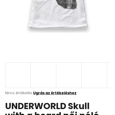
A
Nincs értékelés
Ugrás az értékeléshez
termék
UNDERWORLD Skull
átlagos
értékelése
5-