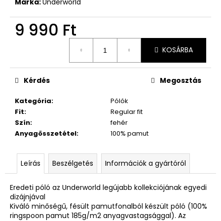
Márka:
Underworld
9 990 Ft
Egységár:
KOSÁRBA
Kérdés
Megosztás
Kategória
:
Pólók
Fit
:
Regular fit
Szín
:
fehér
Anyagösszetétel
:
100% pamut
Leírás
Beszélgetés
Információk a gyártóról
Eredeti póló az Underworld legújabb kollekciójának egyedi
dizájnjával
Kiváló minőségű, fésült pamutfonalból készült póló (100%
ringspoon pamut 185g/m2 anyagvastagsággal). Az