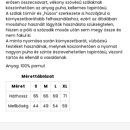
erősen összecsavart, vékony szövésű szálaknak
köszönhetően az anyag puha, kellemes tapintású.
A szálak tömör és „húsos” szerkezete is hozzájárul a
környezetbarátabb felhasználáshoz, ezért az általában
mosáshoz használt lágyítók használata szükségtelen,
hiszen a póló a századik mosás után sem megy össze és
nem fakul ki.
A minta nyomása során környezetbarát, vízbázisú
festéket használnak, melynek köszönhetően a nyomat
nagyon puha és szinte észrevehetetlen tapintású, viszont
tartós és ellenáll a vasalásnak.
Anyag: 100% pamut
Mérettáblázat
Méret
S
M
L
XL
Háthossz
65
66
69
71
Mellbőség
44
49
54
59
L