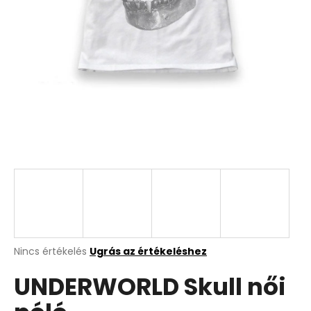
A
Nincs értékelés
Ugrás az értékeléshez
termék
UNDERWORLD Skull női
átlagos
értékelése
5-