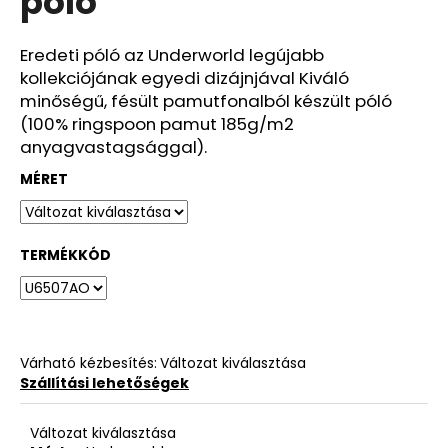
póló
ből
0,0
csillag.
Eredeti póló az Underworld legújabb
kollekciójának egyedi dizájnjával Kiváló
minőségű, fésült pamutfonalból készült póló
(100% ringspoon pamut 185g/m2
anyagvastagsággal).
MÉRET
TERMÉKKÓD
Várható kézbesítés:
Változat kiválasztása
Szállítási lehetőségek
Változat kiválasztása