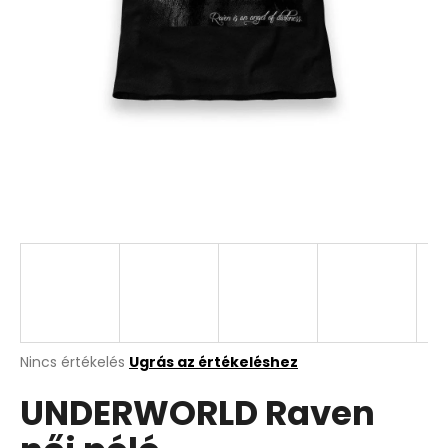
A
Nincs értékelés
Ugrás az értékeléshez
termék
UNDERWORLD Raven
átlagos
értékelése
5-