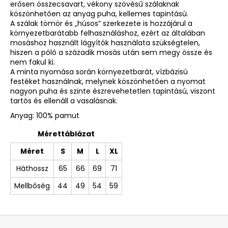
erősen összecsavart, vékony szövésű szálaknak
köszönhetően az anyag puha, kellemes tapintású.
A szálak tömör és „húsos” szerkezete is hozzájárul a
környezetbarátabb felhasználáshoz, ezért az általában
mosáshoz használt lágyítók használata szükségtelen,
hiszen a póló a századik mosás után sem megy össze és
nem fakul ki.
A minta nyomása során környezetbarát, vízbázisú
festéket használnak, melynek köszönhetően a nyomat
nagyon puha és szinte észrevehetetlen tapintású, viszont
tartós és ellenáll a vasalásnak.
Anyag: 100% pamut
Mérettáblázat
Méret
S
M
L
XL
Háthossz
65
66
69
71
Mellbőség
44
49
54
59
L