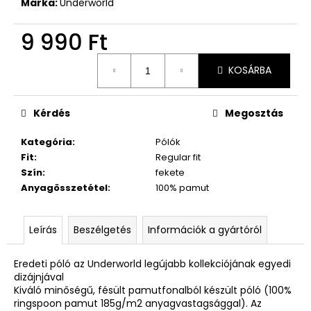
Márka:
Underworld
9 990 Ft
Egységár:
KOSÁRBA
Kérdés
Megosztás
Kategória
:
Pólók
Fit
:
Regular fit
Szín
:
fekete
Anyagösszetétel
:
100% pamut
Leírás
Beszélgetés
Információk a gyártóról
Eredeti póló az Underworld legújabb kollekciójának egyedi
dizájnjával
Kiváló minőségű, fésült pamutfonalból készült póló (100%
ringspoon pamut 185g/m2 anyagvastagsággal). Az