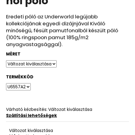
női póló
ből
0,0
csillag.
Eredeti póló az Underworld legújabb
kollekciójának egyedi dizájnjával Kiváló
minőségű, fésült pamutfonalból készült póló
(100% ringspoon pamut 185g/m2
anyagvastagsággal).
MÉRET
TERMÉKKÓD
Várható kézbesítés:
Változat kiválasztása
Szállítási lehetőségek
Változat kiválasztása