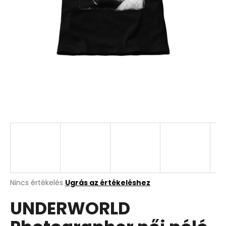
A
Nincs értékelés
Ugrás az értékeléshez
termék
UNDERWORLD
átlagos
értékelése
5-