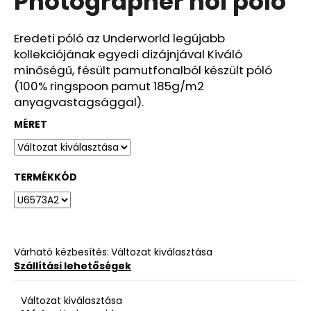
Photographer női póló
ből
0,0
csillag.
Eredeti póló az Underworld legújabb
kollekciójának egyedi dizájnjával Kiváló
minőségű, fésült pamutfonalból készült póló
(100% ringspoon pamut 185g/m2
anyagvastagsággal).
MÉRET
TERMÉKKÓD
Várható kézbesítés:
Változat kiválasztása
Szállítási lehetőségek
Változat kiválasztása