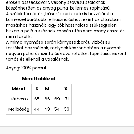
erősen összecsavart, vékony szövésű szálaknak
köszönhetően az anyag puha, kellemes tapintású.
A szálak tömör és „húsos” szerkezete is hozzájárul a
környezetbarátabb felhasználáshoz, ezért az általában
mosáshoz használt lágyítók használata szükségtelen,
hiszen a póló a századik mosás után sem megy össze és
nem fakul ki.
A minta nyomása során környezetbarát, vízbázisú
festéket használnak, melynek köszönhetően a nyomat
nagyon puha és szinte észrevehetetlen tapintású, viszont
tartós és ellenáll a vasalásnak.
Anyag: 100% pamut
Mérettáblázat
Méret
S
M
L
XL
Háthossz
65
66
69
71
Mellbőség
44
49
54
59
L