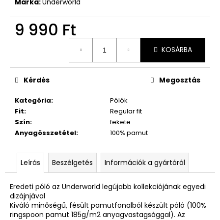
Márka:
Underworld
9 990 Ft
Egységár:
KOSÁRBA
Kérdés
Megosztás
Kategória
:
Pólók
Fit
:
Regular fit
Szín
:
fekete
Anyagösszetétel
:
100% pamut
Leírás
Beszélgetés
Információk a gyártóról
Eredeti póló az Underworld legújabb kollekciójának egyedi
dizájnjával
Kiváló minőségű, fésült pamutfonalból készült póló (100%
ringspoon pamut 185g/m2 anyagvastagsággal). Az