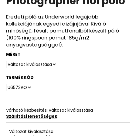
Photographer női póló
ből
0,0
csillag.
Eredeti póló az Underworld legújabb
kollekciójának egyedi dizájnjával Kiváló
minőségű, fésült pamutfonalból készült póló
(100% ringspoon pamut 185g/m2
anyagvastagsággal).
MÉRET
TERMÉKKÓD
Várható kézbesítés:
Változat kiválasztása
Szállítási lehetőségek
Változat kiválasztása