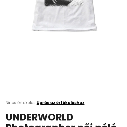
A
Nincs értékelés
Ugrás az értékeléshez
termék
UNDERWORLD
átlagos
értékelése
5-