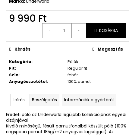
Márka:
Underworld
9 990 Ft
Egységár:
KOSÁRBA
Kérdés
Megosztás
Kategória
:
Pólók
Fit
:
Regular fit
Szín
:
fehér
Anyagösszetétel
:
100% pamut
Leírás
Beszélgetés
Információk a gyártóról
Eredeti póló az Underworld legújabb kollekciójának egyedi
dizájnjával
Kiváló minőségű, fésült pamutfonalból készült póló (100%
ringspoon pamut 185g/m2 anyagvastagsággal). Az