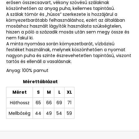
erősen összecsavart, vékony szövésű szálaknak
köszönhetően az anyag puha, kellemes tapintású.
A szálak tömör és „húsos” szerkezete is hozzájárul a
környezetbarátabb felhasználáshoz, ezért az általában
mosáshoz használt lágyítók használata szükségtelen,
hiszen a póló a századik mosás után sem megy össze és
nem fakul ki.
A minta nyomása során környezetbarát, vízbázisú
festéket használnak, melynek köszönhetően a nyomat
nagyon puha és szinte észrevehetetlen tapintású, viszont
tartós és ellenáll a vasalásnak.
Anyag: 100% pamut
Mérettáblázat
Méret
S
M
L
XL
Háthossz
65
66
69
71
Mellbőség
44
49
54
59
L