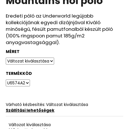
Mountains női póló
ből
0,0
csillag.
Eredeti póló az Underworld legújabb
kollekciójának egyedi dizájnjával Kiváló
minőségű, fésült pamutfonalból készült póló
(100% ringspoon pamut 185g/m2
anyagvastagsággal).
MÉRET
TERMÉKKÓD
Várható kézbesítés:
Változat kiválasztása
Szállítási lehetőségek
Változat kiválasztása