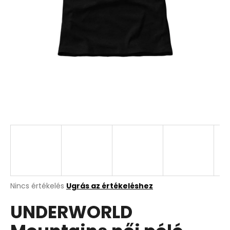
A
Nincs értékelés
Ugrás az értékeléshez
termék
UNDERWORLD
átlagos
értékelése
5-