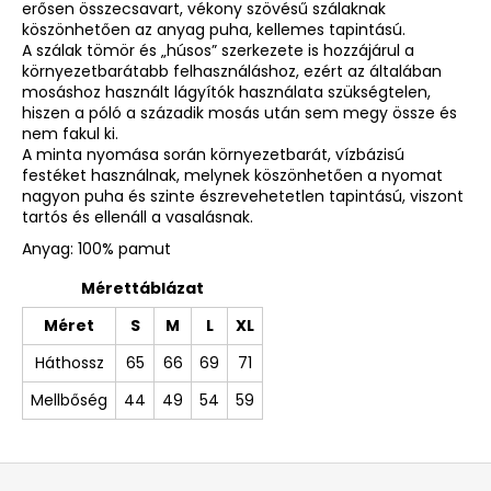
erősen összecsavart, vékony szövésű szálaknak
köszönhetően az anyag puha, kellemes tapintású.
A szálak tömör és „húsos” szerkezete is hozzájárul a
környezetbarátabb felhasználáshoz, ezért az általában
mosáshoz használt lágyítók használata szükségtelen,
hiszen a póló a századik mosás után sem megy össze és
nem fakul ki.
A minta nyomása során környezetbarát, vízbázisú
festéket használnak, melynek köszönhetően a nyomat
nagyon puha és szinte észrevehetetlen tapintású, viszont
tartós és ellenáll a vasalásnak.
Anyag: 100% pamut
Mérettáblázat
Méret
S
M
L
XL
Háthossz
65
66
69
71
Mellbőség
44
49
54
59
L