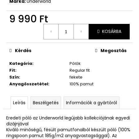
Márka:
Underworld
9 990 Ft
Egységár:
KOSÁRBA
Kérdés
Megosztás
Kategória
:
Pólók
Fit
:
Regular fit
Szín
:
fekete
Anyagösszetétel
:
100% pamut
Leírás
Beszélgetés
Információk a gyártóról
Eredeti póló az Underworld legújabb kollekciójának egyedi
dizájnjával
Kiváló minőségű, fésült pamutfonalból készült póló (100%
ringspoon pamut 185g/m2 anyagvastagsággal). Az