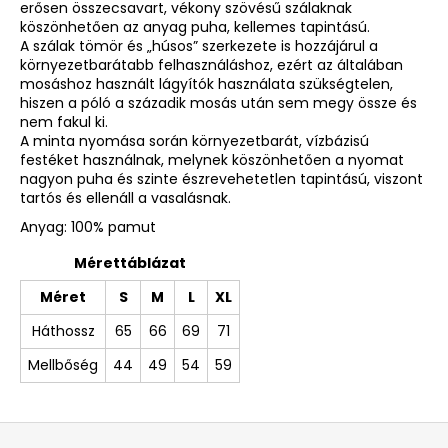
erősen összecsavart, vékony szövésű szálaknak
köszönhetően az anyag puha, kellemes tapintású.
A szálak tömör és „húsos” szerkezete is hozzájárul a
környezetbarátabb felhasználáshoz, ezért az általában
mosáshoz használt lágyítók használata szükségtelen,
hiszen a póló a századik mosás után sem megy össze és
nem fakul ki.
A minta nyomása során környezetbarát, vízbázisú
festéket használnak, melynek köszönhetően a nyomat
nagyon puha és szinte észrevehetetlen tapintású, viszont
tartós és ellenáll a vasalásnak.
Anyag: 100% pamut
Mérettáblázat
Méret
S
M
L
XL
Háthossz
65
66
69
71
Mellbőség
44
49
54
59
L