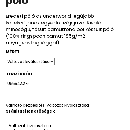
póló
ből
0,0
csillag.
Eredeti póló az Underworld legújabb
kollekciójának egyedi dizájnjával Kiváló
minőségű, fésült pamutfonalból készült póló
(100% ringspoon pamut 185g/m2
anyagvastagsággal).
MÉRET
TERMÉKKÓD
Várható kézbesítés:
Változat kiválasztása
Szállítási lehetőségek
Változat kiválasztása