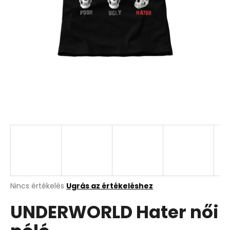
A
Nincs értékelés
Ugrás az értékeléshez
termék
UNDERWORLD Hater női
átlagos
értékelése
5-