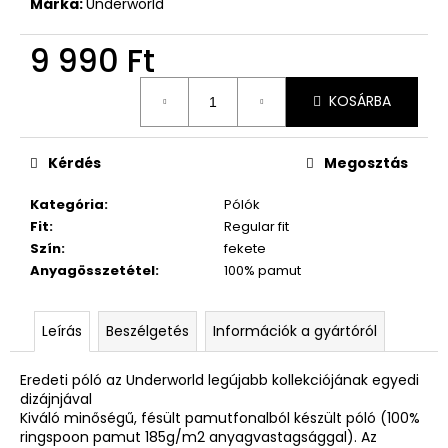
Márka:
Underworld
9 990 Ft
Egységár:
KOSÁRBA
Kérdés
Megosztás
Kategória
:
Pólók
Fit
:
Regular fit
Szín
:
fekete
Anyagösszetétel
:
100% pamut
Leírás
Beszélgetés
Információk a gyártóról
Eredeti póló az Underworld legújabb kollekciójának egyedi
dizájnjával
Kiváló minőségű, fésült pamutfonalból készült póló (100%
ringspoon pamut 185g/m2 anyagvastagsággal). Az