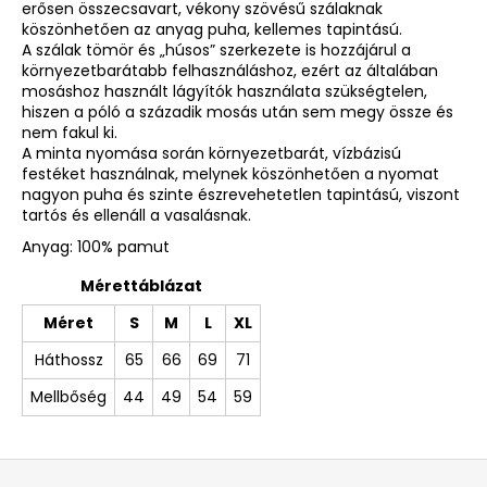
erősen összecsavart, vékony szövésű szálaknak
köszönhetően az anyag puha, kellemes tapintású.
A szálak tömör és „húsos” szerkezete is hozzájárul a
környezetbarátabb felhasználáshoz, ezért az általában
mosáshoz használt lágyítók használata szükségtelen,
hiszen a póló a századik mosás után sem megy össze és
nem fakul ki.
A minta nyomása során környezetbarát, vízbázisú
festéket használnak, melynek köszönhetően a nyomat
nagyon puha és szinte észrevehetetlen tapintású, viszont
tartós és ellenáll a vasalásnak.
Anyag: 100% pamut
Mérettáblázat
Méret
S
M
L
XL
Háthossz
65
66
69
71
Mellbőség
44
49
54
59
L