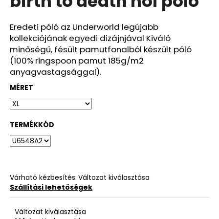
birth to death női póló
ből
0,0
csillag.
Eredeti póló az Underworld legújabb
kollekciójának egyedi dizájnjával Kiváló
minőségű, fésült pamutfonalból készült póló
(100% ringspoon pamut 185g/m2
anyagvastagsággal).
MÉRET
TERMÉKKÓD
Várható kézbesítés:
Változat kiválasztása
Szállítási lehetőségek
Változat kiválasztása