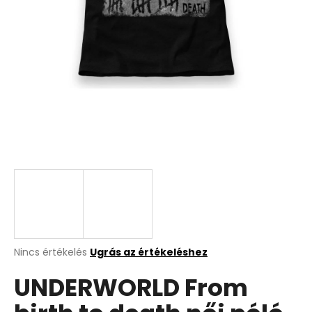
A
Nincs értékelés
Ugrás az értékeléshez
termék
UNDERWORLD From
átlagos
értékelése
5-