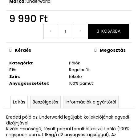
Márka:
Underworld
9 990 Ft
Egységár:
KOSÁRBA
Kérdés
Megosztás
Kategória
:
Pólók
Fit
:
Regular fit
Szín
:
fekete
Anyagösszetétel
:
100% pamut
Leírás
Beszélgetés
Információk a gyártóról
Eredeti póló az Underworld legújabb kollekciójának egyedi
dizájnjával
Kiváló minőségű, fésült pamutfonalból készült póló (100%
ringspoon pamut 185g/m2 anyagvastagsággal). Az