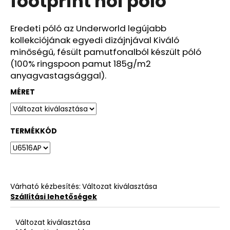
footprint női póló
ből
0,0
csillag.
Eredeti póló az Underworld legújabb
kollekciójának egyedi dizájnjával Kiváló
minőségű, fésült pamutfonalból készült póló
(100% ringspoon pamut 185g/m2
anyagvastagsággal).
MÉRET
TERMÉKKÓD
Várható kézbesítés:
Változat kiválasztása
Szállítási lehetőségek
Változat kiválasztása