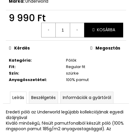
Márka:
Underworld
9 990 Ft
Egységár:
KOSÁRBA
Kérdés
Megosztás
Kategória
:
Pólók
Fit
:
Regular fit
Szín
:
szürke
Anyagösszetétel
:
100% pamut
Leírás
Beszélgetés
Információk a gyártóról
Eredeti póló az Underworld legújabb kollekciójának egyedi
dizájnjával
Kiváló minőségű, fésült pamutfonalból készült póló (100%
ringspoon pamut 185g/m2 anyagvastagsággal). Az