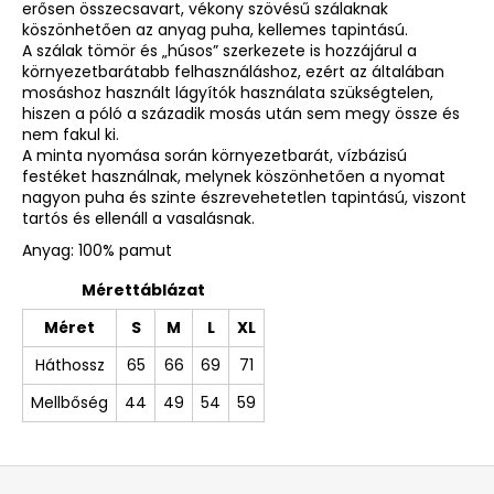
erősen összecsavart, vékony szövésű szálaknak
köszönhetően az anyag puha, kellemes tapintású.
A szálak tömör és „húsos” szerkezete is hozzájárul a
környezetbarátabb felhasználáshoz, ezért az általában
mosáshoz használt lágyítók használata szükségtelen,
hiszen a póló a századik mosás után sem megy össze és
nem fakul ki.
A minta nyomása során környezetbarát, vízbázisú
festéket használnak, melynek köszönhetően a nyomat
nagyon puha és szinte észrevehetetlen tapintású, viszont
tartós és ellenáll a vasalásnak.
Anyag: 100% pamut
Mérettáblázat
Méret
S
M
L
XL
Háthossz
65
66
69
71
Mellbőség
44
49
54
59
L