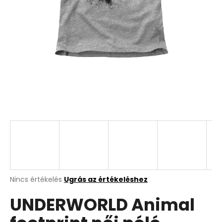
A
Nincs értékelés
Ugrás az értékeléshez
termék
UNDERWORLD Animal
átlagos
értékelése
5-