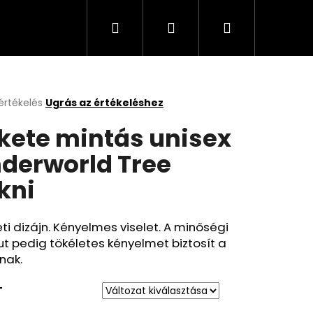
Keresés
Bejelentkezés
Kosár
értékelés
Ugrás az értékeléshez
k
kete mintás unisex
s
lése
derworld Tree
kni
.
ti dizájn. Kényelmes viselet. A minőségi
 pedig tökéletes kényelmet biztosít a
nak.
T