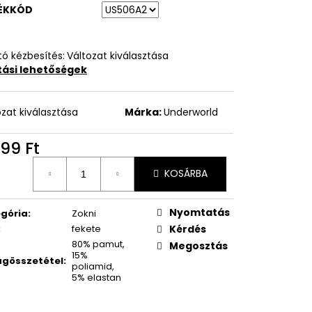
ÉKKÓD
ó kézbesítés:
Változat kiválasztása
ítási lehetőségek
ozat kiválasztása
Márka:
Underworld
999 Ft
égár:
KOSÁRBA
Nyomtatás
gória
:
Zokni
:
fekete
Kérdés
80% pamut,
Megosztás
15%
gösszetétel
:
poliamid,
5% elastan