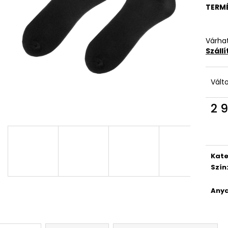
TERM
Várhat
Száll
Vált
2 
Egys
Kate
Szín
Anya