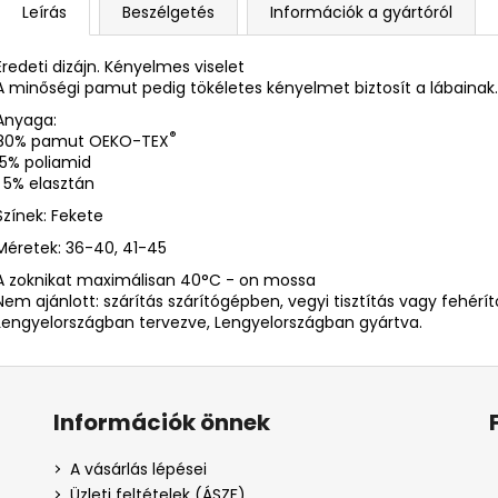
Leírás
Beszélgetés
Információk a gyártóról
Eredeti dizájn. Kényelmes viselet
A minőségi pamut pedig tökéletes kényelmet biztosít a lábainak.
Anyaga:
®
80% pamut OEKO-TEX
15% poliamid
5% elasztán
Színek: Fekete
Méretek: 36-40, 41-45
A zoknikat maximálisan 40°C - on mossa
Nem ajánlott: szárítás szárítógépben, vegyi tisztítás vagy fehérí
Lengyelországban tervezve, Lengyelországban gyártva.
Információk önnek
A vásárlás lépései
Üzleti feltételek (ÁSZF)