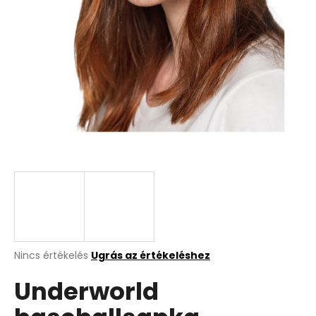
A
Nincs értékelés
Ugrás az értékeléshez
termék
Underworld
átlagos
értékelése
5-