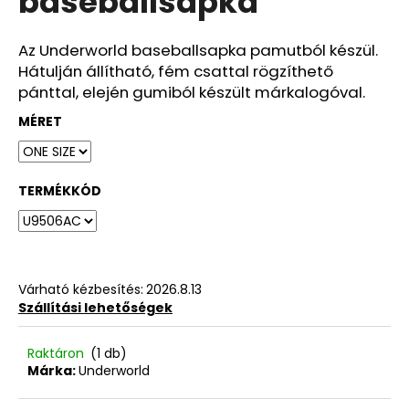
baseballsapka
ből
0,0
csillag.
Az Underworld baseballsapka pamutból készül.
Hátulján állítható, fém csattal rögzíthető
pánttal, elején gumiból készült márkalogóval.
MÉRET
TERMÉKKÓD
Várható kézbesítés:
2026.8.13
Szállítási lehetőségek
Raktáron
(1 db)
Márka:
Underworld