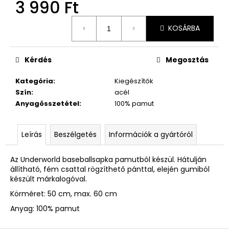
3 990 Ft
Egységár:
KOSÁRBA
Kérdés
Megosztás
Kategória
:
Kiegészítők
Szín
:
acél
Anyagösszetétel
:
100% pamut
Leírás
Beszélgetés
Információk a gyártóról
Az Underworld baseballsapka pamutból készül. Hátulján
állítható, fém csattal rögzíthető pánttal, elején gumiból
készült márkalogóval.
Körméret: 50 cm, max. 60 cm
Anyag: 100% pamut