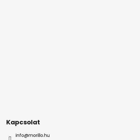
Kapcsolat
info
@
morillo.hu