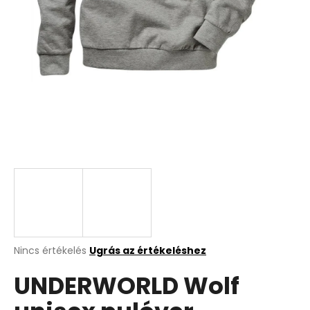
A
Nincs értékelés
Ugrás az értékeléshez
termék
UNDERWORLD Wolf
átlagos
értékelése
5-