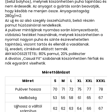
(belül bolyhos), melynek köszönhetően puha tapintású és
nem érdesedik. Az anyagot a gyártás során beavatják,
hogy később ne menjen össze. Anyagvastagság:
280g/m2.
Az ujj és az alsó szegély összehúzható, belső részén
pamut húzózsinórral rendelkezik.
A pulóver mintájának nyomása során környezetbarát,
vízbázisú festéket használnak, melynek köszönhetően a
nyomat nagyon puha és szinte észrevehetetlen
tapintású, viszont tartós és ellenáll a vasalásnak.
Új, eredeti, címkével ellátott termék.
ANYAGÖSSZETÉTEL: 80% pamut, 20% poliészter
A divatos „Casual Fit” szabásnak köszönhetően férfiak és
nők egyaránt viselhetik.
Mérettáblázat
Méret
S
M
L
XL
XXL
XXXL
Pulóver hossza
70
71
72
75
77
78
Mellbőség
53
56
58
61
65
67
Ujjhossz a válltól
62
62
63
64
66
67
számítva