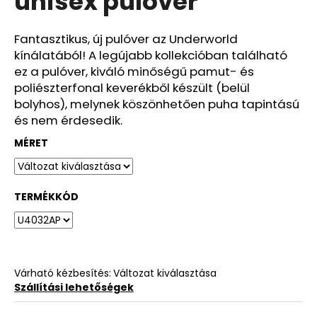
unisex pulóver
ből
0,0
csillag.
Fantasztikus, új pulóver az Underworld
kínálatából! A legújabb kollekcióban található
ez a pulóver, kiváló minőségű pamut- és
poliészterfonal keverékből készült (belül
bolyhos), melynek köszönhetően puha tapintású
és nem érdesedik.
MÉRET
TERMÉKKÓD
Várható kézbesítés:
Változat kiválasztása
Szállítási lehetőségek