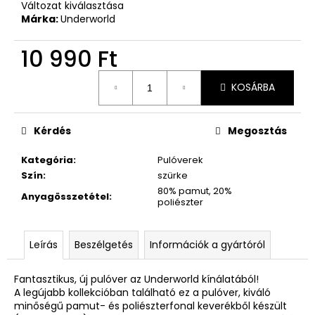
Változat kiválasztása
Márka:
Underworld
10 990 Ft
Egységár:
KOSÁRBA
Kérdés
Megosztás
Kategória
:
Pulóverek
Szín
:
szürke
80% pamut, 20%
Anyagösszetétel
:
poliészter
Leírás
Beszélgetés
Információk a gyártóról
Fantasztikus, új pulóver az Underworld kínálatából!
A legújabb kollekcióban található ez a pulóver, kiváló
minőségű pamut- és poliészterfonal keverékből készült