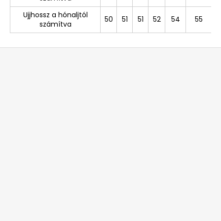
Ujjhossz a hónaljtól
50
51
51
52
54
55
számítva
L
á
b
l
é
c