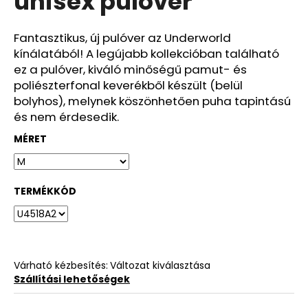
unisex pulóver
ből
0,0
csillag.
Fantasztikus, új pulóver az Underworld
kínálatából! A legújabb kollekcióban található
ez a pulóver, kiváló minőségű pamut- és
poliészterfonal keverékből készült (belül
bolyhos), melynek köszönhetően puha tapintású
és nem érdesedik.
MÉRET
TERMÉKKÓD
Várható kézbesítés:
Változat kiválasztása
Szállítási lehetőségek