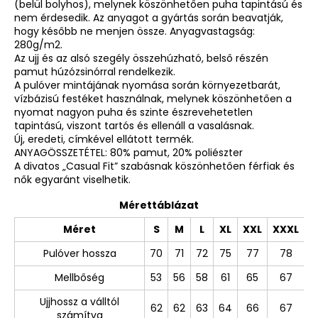
(belül bolyhos), melynek köszönhetően puha tapintású és
nem érdesedik. Az anyagot a gyártás során beavatják,
hogy később ne menjen össze. Anyagvastagság:
280g/m2.
Az ujj és az alsó szegély összehúzható, belső részén
pamut húzózsinórral rendelkezik.
A pulóver mintájának nyomása során környezetbarát,
vízbázisú festéket használnak, melynek köszönhetően a
nyomat nagyon puha és szinte észrevehetetlen
tapintású, viszont tartós és ellenáll a vasalásnak.
Új, eredeti, címkével ellátott termék.
ANYAGÖSSZETÉTEL: 80% pamut, 20% poliészter
A divatos „Casual Fit” szabásnak köszönhetően férfiak és
nők egyaránt viselhetik.
Mérettáblázat
Méret
S
M
L
XL
XXL
XXXL
Pulóver hossza
70
71
72
75
77
78
Mellbőség
53
56
58
61
65
67
Ujjhossz a válltól
62
62
63
64
66
67
számítva