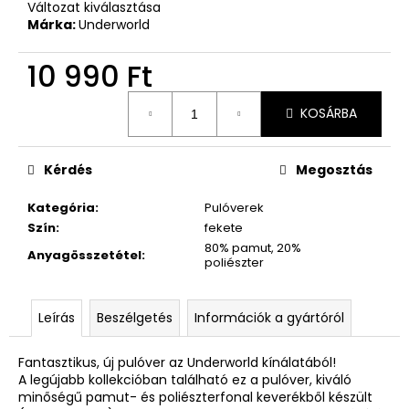
Változat kiválasztása
Márka:
Underworld
10 990 Ft
Egységár:
KOSÁRBA
Kérdés
Megosztás
Kategória
:
Pulóverek
Szín
:
fekete
80% pamut, 20%
Anyagösszetétel
:
poliészter
Leírás
Beszélgetés
Információk a gyártóról
Fantasztikus, új pulóver az Underworld kínálatából!
A legújabb kollekcióban található ez a pulóver, kiváló
minőségű pamut- és poliészterfonal keverékből készült