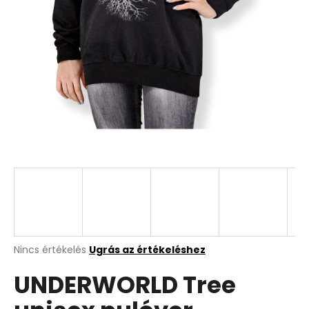
A
Nincs értékelés
Ugrás az értékeléshez
termék
UNDERWORLD Tree
átlagos
értékelése
5-