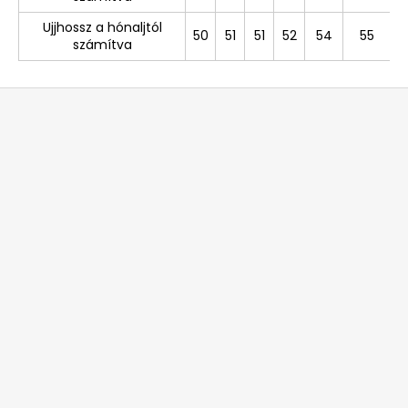
Ujjhossz a hónaljtól
50
51
51
52
54
55
számítva
L
á
b
l
é
c