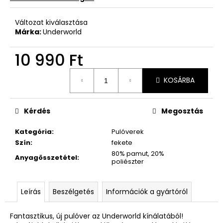
Változat kiválasztása
Márka:
Underworld
10 990 Ft
Egységár:
KOSÁRBA
Kérdés
Megosztás
Kategória
:
Pulóverek
Szín
:
fekete
80% pamut, 20%
Anyagösszetétel
:
poliészter
Leírás
Beszélgetés
Információk a gyártóról
Fantasztikus, új pulóver az Underworld kínálatából!