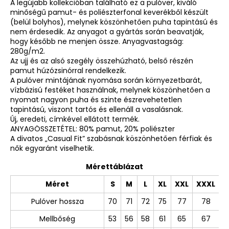
A legújabb kollekcióban található ez a pulóver, kiváló
minőségű pamut- és poliészterfonal keverékből készült
(belül bolyhos), melynek köszönhetően puha tapintású és
nem érdesedik. Az anyagot a gyártás során beavatják,
hogy később ne menjen össze. Anyagvastagság:
280g/m2.
Az ujj és az alsó szegély összehúzható, belső részén
pamut húzózsinórral rendelkezik.
A pulóver mintájának nyomása során környezetbarát,
vízbázisú festéket használnak, melynek köszönhetően a
nyomat nagyon puha és szinte észrevehetetlen
tapintású, viszont tartós és ellenáll a vasalásnak.
Új, eredeti, címkével ellátott termék.
ANYAGÖSSZETÉTEL: 80% pamut, 20% poliészter
A divatos „Casual Fit” szabásnak köszönhetően férfiak és
nők egyaránt viselhetik.
Mérettáblázat
Méret
S
M
L
XL
XXL
XXXL
Pulóver hossza
70
71
72
75
77
78
Mellbőség
53
56
58
61
65
67