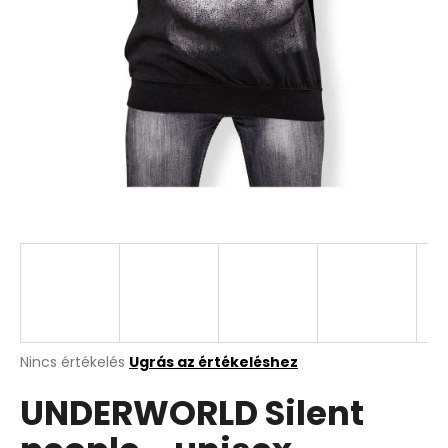
A
Nincs értékelés
Ugrás az értékeléshez
termék
UNDERWORLD Silent
átlagos
értékelése
5-