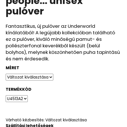
people... unisex
ből
pulóver
0,0
csillag.
Fantasztikus, új pulóver az Underworld
kínálatából! A legújabb kollekcióban található
ez a pulóver, kiváló minőségű pamut- és
poliészterfonal keverékből készült (belül
bolyhos), melynek köszönhetően puha tapintású
és nem érdesedik.
MÉRET
TERMÉKKÓD
Várható kézbesítés:
Változat kiválasztása
Szállítási lehetőségek