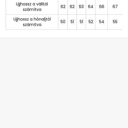
Ujjhossz a válltól
62
62
63
64
66
67
számítva
Ujjhossz a hónaljtól
50
51
51
52
54
55
számítva
L
á
b
l
é
c