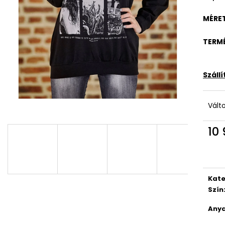
MÉRE
TERM
Száll
Vált
10 
Egys
Kate
Szín
Anya