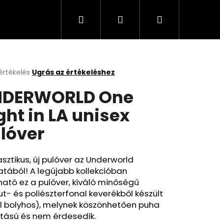
Keresés
Bejelentkezés
Kosár
értékelés
Ugrás az értékeléshez
k
NDERWORLD One
s
lése
ght in LA unisex
lóver
.
sztikus, új pulóver az Underworld
atából! A legújabb kollekcióban
ható ez a pulóver, kiváló minőségű
- és poliészterfonal keverékből készült
l bolyhos), melynek köszönhetően puha
ntású és nem érdesedik.