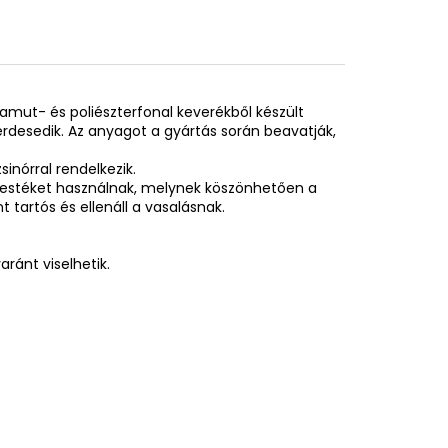
pamut- és poliészterfonal keverékből készült
desedik. Az anyagot a gyártás során beavatják,
inórral rendelkezik.
festéket használnak, melynek köszönhetően a
tartós és ellenáll a vasalásnak.
ránt viselhetik.