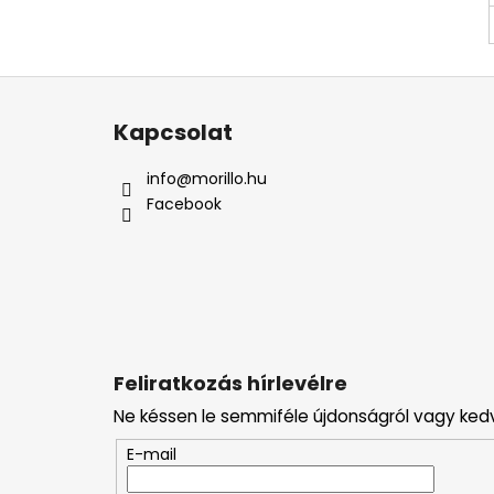
L
á
Kapcsolat
b
l
info
@
morillo.hu
é
Facebook
c
Feliratkozás hírlevélre
Ne késsen le semmiféle újdonságról vagy ked
E-mail