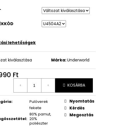
T
ÉKKÓD
ítási lehetőségek
ozat kiválasztása
Márka:
Underworld
990 Ft
égár:
KOSÁRBA
Nyomtatás
gória
:
Pulóverek
:
fekete
Kérdés
80% pamut,
Megosztás
gösszetétel
:
20%
poliészter