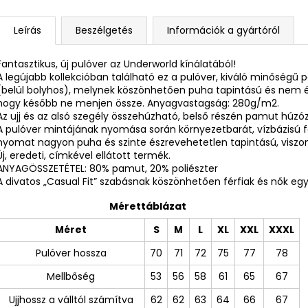
Leírás
Beszélgetés
Információk a gyártóról
Fantasztikus, új pulóver az Underworld kínálatából!
A legújabb kollekcióban található ez a pulóver, kiváló minőségű 
(belül bolyhos), melynek köszönhetően puha tapintású és nem ér
hogy később ne menjen össze. Anyagvastagság: 280g/m2.
Az ujj és az alsó szegély összehúzható, belső részén pamut húzózs
A pulóver mintájának nyomása során környezetbarát, vízbázisú 
nyomat nagyon puha és szinte észrevehetetlen tapintású, viszont 
Új, eredeti, címkével ellátott termék.
ANYAGÖSSZETÉTEL: 80% pamut, 20% poliészter
A divatos „Casual Fit” szabásnak köszönhetően férfiak és nők egya
Mérettáblázat
Méret
S
M
L
XL
XXL
XXXL
Pulóver hossza
70
71
72
75
77
78
Mellbőség
53
56
58
61
65
67
Ujjhossz a válltól számítva
62
62
63
64
66
67