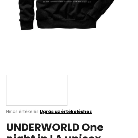
A
Nincs értékelés
Ugrás az értékeléshez
termék
UNDERWORLD One
átlagos
értékelése
5-