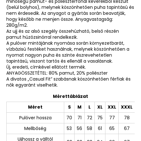
minőségű pamut- és poliészterfonal keverékből készült
(belül bolyhos), melynek köszönhetően puha tapintású és
nem érdesedik. Az anyagot a gyártás során beavatják,
hogy később ne menjen össze. Anyagvastagság:
280g/m2.
Az ujj és az alsó szegély összehúzható, belső részén
pamut húzózsinórral rendelkezik.
A pulóver mintájának nyomása során környezetbarát,
vízbázisú festéket használnak, melynek köszönhetően a
nyomat nagyon puha és szinte észrevehetetlen
tapintású, viszont tartós és ellenáll a vasalásnak.
Új, eredeti, címkével ellátott termék.
ANYAGÖSSZETÉTEL: 80% pamut, 20% poliészter
A divatos „Casual Fit” szabásnak köszönhetően férfiak és
nők egyaránt viselhetik.
Mérettáblázat
Méret
S
M
L
XL
XXL
XXXL
Pulóver hossza
70
71
72
75
77
78
Mellbőség
53
56
58
61
65
67
Ujjhossz a válltól