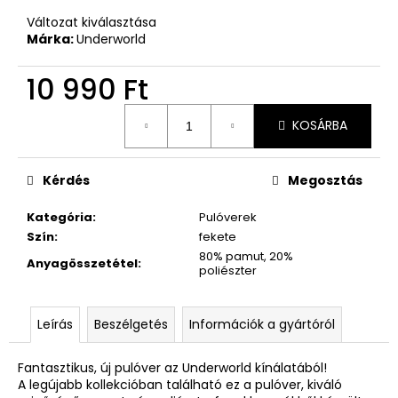
Változat kiválasztása
Márka:
Underworld
10 990 Ft
Egységár:
KOSÁRBA
Kérdés
Megosztás
Kategória
:
Pulóverek
Szín
:
fekete
80% pamut, 20%
Anyagösszetétel
:
poliészter
Leírás
Beszélgetés
Információk a gyártóról
Fantasztikus, új pulóver az Underworld kínálatából!
A legújabb kollekcióban található ez a pulóver, kiváló