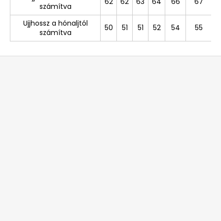
62
62
63
64
66
67
számítva
Ujjhossz a hónaljtól
50
51
51
52
54
55
számítva
L
á
b
l
é
c