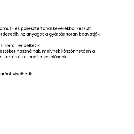
pamut- és poliészterfonal keverékből készült
desedik. Az anyagot a gyártás során beavatják,
inórral rendelkezik.
festéket használnak, melynek köszönhetően a
tartós és ellenáll a vasalásnak.
ránt viselhetik.