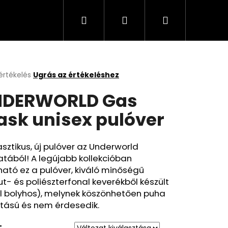
Keresés
Bejelentkezés
Kosár
értékelés
Ugrás az értékeléshez
k
NDERWORLD Gas
s
lése
sk unisex pulóver
.
sztikus, új pulóver az Underworld
atából! A legújabb kollekcióban
ható ez a pulóver, kiváló minőségű
- és poliészterfonal keverékből készült
l bolyhos), melynek köszönhetően puha
ntású és nem érdesedik.
T