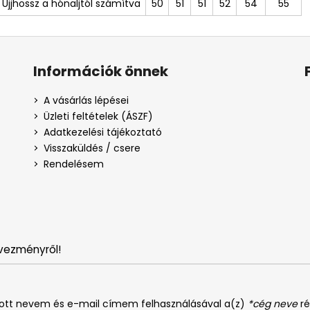
Ujjhossz a hónaljtól számítva
50
51
51
52
54
55
Információk önnek
A vásárlás lépései
Üzleti feltételek (ÁSZF)
Adatkezelési tájékoztató
Visszaküldés / csere
Rendelésem
vezményről!
dott nevem és e-mail címem felhasználásával a(z)
*cég neve
ré