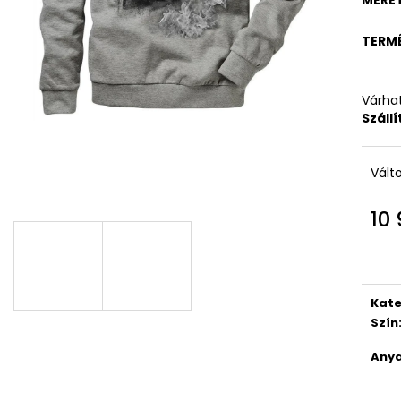
TERM
Várhat
Száll
Vált
10 
Egys
Kate
Szín
Anya