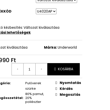
ÉKKÓD
ó kézbesítés:
Változat kiválasztása
ítási lehetőségek
ozat kiválasztása
Márka:
Underworld
990 Ft
égár:
KOSÁRBA
Nyomtatás
gória
:
Pulóverek
:
szürke
Kérdés
80% pamut,
Megosztás
gösszetétel
:
20%
poliészter