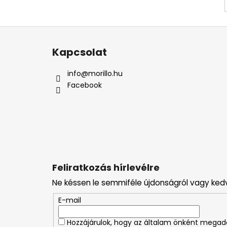
L
á
Kapcsolat
b
l
info
@
morillo.hu
é
Facebook
c
Feliratkozás hírlevélre
Ne késsen le semmiféle újdonságról vagy ked
E-mail
Hozzájárulok, hogy az általam önként mega