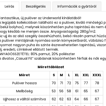
Leírás
Beszélgetés
Információk a gyártóról
Fantasztikus, új pulóver az Underworld kínálatából!
A legújabb kollekcióban található ez a pulóver, kiváló minőségű 
(belül bolyhos), melynek köszönhetően puha tapintású és nem ér
hogy később ne menjen össze. Anyagvastagság: 280g/m2.
Az ujj és az alsó szegély összehúzható, belső részén pamut húzózs
A pulóver mintájának nyomása során környezetbarát, vízbázisú 
nyomat nagyon puha és szinte észrevehetetlen tapintású, viszont 
Új, eredeti, címkével ellátott termék.
ANYAGÖSSZETÉTEL: 80% pamut, 20% poliészter
A divatos „Casual Fit” szabásnak köszönhetően férfiak és nők egya
Mérettáblázat
Méret
S
M
L
XL
XXL
XXXL
Pulóver hossza
70
71
72
75
77
78
Mellbőség
53
56
58
61
65
67
Ujjhossz a válltól számítva
62
62
63
64
66
67