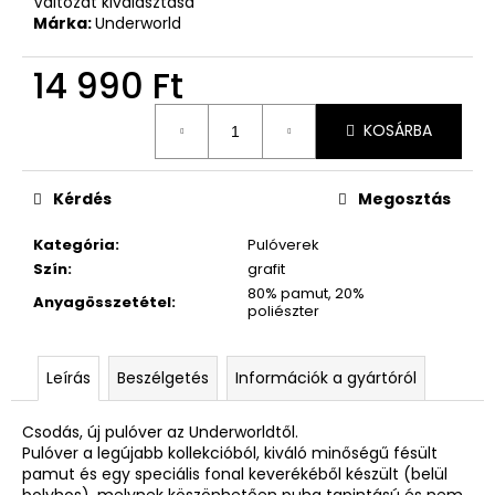
Változat kiválasztása
Márka:
Underworld
14 990 Ft
Egységár:
KOSÁRBA
Kérdés
Megosztás
Kategória
:
Pulóverek
Szín
:
grafit
80% pamut, 20%
Anyagösszetétel
:
poliészter
Leírás
Beszélgetés
Információk a gyártóról
Csodás, új pulóver az Underworldtől.
Pulóver a legújabb kollekcióból, kiváló minőségű fésült
pamut és egy speciális fonal keverékéből készült (belül
bolyhos), melynek köszönhetően puha tapintású és nem