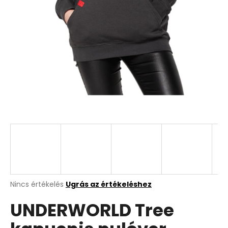
A
Nincs értékelés
Ugrás az értékeléshez
termék
UNDERWORLD Tree
átlagos
értékelése
5-