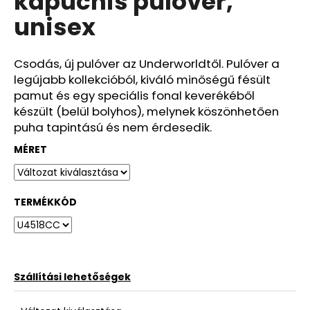
kapucnis pulóver,
ből
unisex
0,0
csillag.
Csodás, új pulóver az Underworldtől. Pulóver a
legújabb kollekcióból, kiváló minőségű fésült
pamut és egy speciális fonal keverékéből
készült (belül bolyhos), melynek köszönhetően
puha tapintású és nem érdesedik.
MÉRET
TERMÉKKÓD
Szállítási lehetőségek