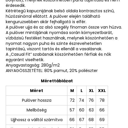
érdesedik.
Kétrétegű kapucnijának belső oldala kontrasztos színű,
húzózsinórral ellátott. A pulóver elején található
kenguruzsebben akár fejhallgató is elfér.
A pulóver ujja és az alsó szegély finoman össze van húzva.
A pulóver mintájának nyomása során környezetbarát,
vízbázisú festéket használnak, melynek köszönhetően a
nyomat nagyon puha és szinte észrevehetetlen
tapintású, viszont tartós és ellenáll a vasalásnak.
A „Casual Fit” szabásnak köszönhetően férfiak és nők
egyaránt viselhetik.
Anyagvastagság: 280g/m2
ANYAGÖSSZETÉTEL: 80% pamut, 20% poliészter
Mérettáblázat
Méret
M
L
XL
XXL
Pulóver hossza
72
74
76
78
Mellbőség
57
60
63
66
Ujjhossz a válltól számítva
66
67
68
69