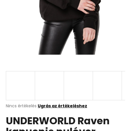
A
Nincs értékelés
Ugrás az értékeléshez
termék
UNDERWORLD Raven
átlagos
értékelése
5-