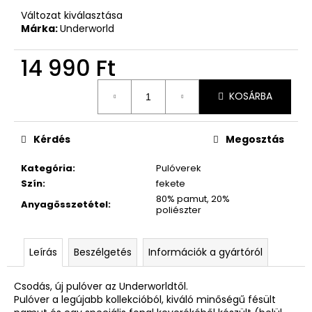
Változat kiválasztása
Márka:
Underworld
14 990 Ft
Egységár:
KOSÁRBA
Kérdés
Megosztás
Kategória
:
Pulóverek
Szín
:
fekete
80% pamut, 20%
Anyagösszetétel
:
poliészter
Leírás
Beszélgetés
Információk a gyártóról
Csodás, új pulóver az Underworldtől.
Pulóver a legújabb kollekcióból, kiváló minőségű fésült