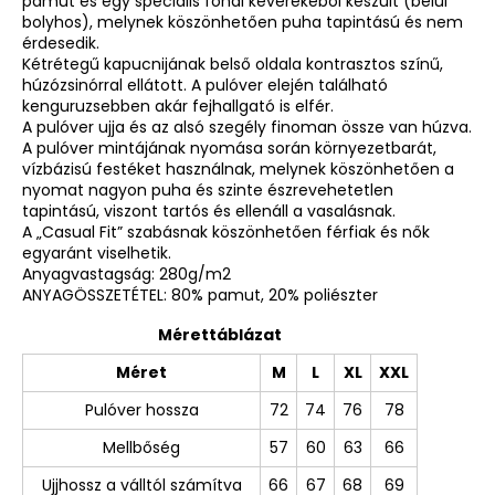
pamut és egy speciális fonal keverékéből készült (belül
bolyhos), melynek köszönhetően puha tapintású és nem
érdesedik.
Kétrétegű kapucnijának belső oldala kontrasztos színű,
húzózsinórral ellátott. A pulóver elején található
kenguruzsebben akár fejhallgató is elfér.
A pulóver ujja és az alsó szegély finoman össze van húzva.
A pulóver mintájának nyomása során környezetbarát,
vízbázisú festéket használnak, melynek köszönhetően a
nyomat nagyon puha és szinte észrevehetetlen
tapintású, viszont tartós és ellenáll a vasalásnak.
A „Casual Fit” szabásnak köszönhetően férfiak és nők
egyaránt viselhetik.
Anyagvastagság: 280g/m2
ANYAGÖSSZETÉTEL: 80% pamut, 20% poliészter
Mérettáblázat
Méret
M
L
XL
XXL
Pulóver hossza
72
74
76
78
Mellbőség
57
60
63
66
Ujjhossz a válltól számítva
66
67
68
69