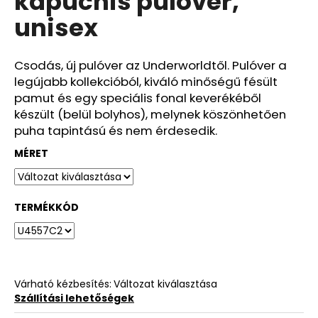
kapucnis pulóver,
ből
unisex
0,0
csillag.
Csodás, új pulóver az Underworldtől. Pulóver a
legújabb kollekcióból, kiváló minőségű fésült
pamut és egy speciális fonal keverékéből
készült (belül bolyhos), melynek köszönhetően
puha tapintású és nem érdesedik.
MÉRET
TERMÉKKÓD
Várható kézbesítés:
Változat kiválasztása
Szállítási lehetőségek