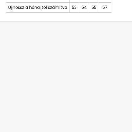
Ujjhossz a hónaljtól számítva
53
54
55
57
L
á
b
l
é
c