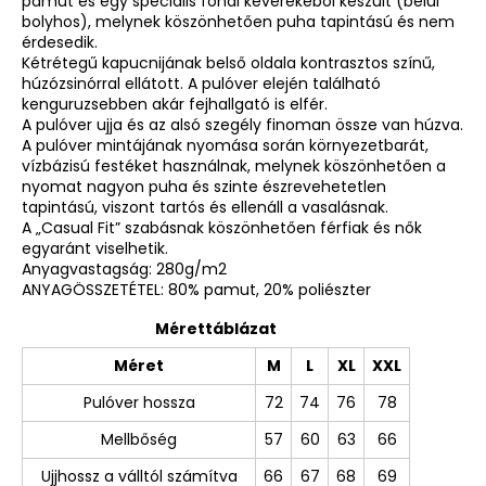
pamut és egy speciális fonal keverékéből készült (belül
bolyhos), melynek köszönhetően puha tapintású és nem
érdesedik.
Kétrétegű kapucnijának belső oldala kontrasztos színű,
húzózsinórral ellátott. A pulóver elején található
kenguruzsebben akár fejhallgató is elfér.
A pulóver ujja és az alsó szegély finoman össze van húzva.
A pulóver mintájának nyomása során környezetbarát,
vízbázisú festéket használnak, melynek köszönhetően a
nyomat nagyon puha és szinte észrevehetetlen
tapintású, viszont tartós és ellenáll a vasalásnak.
A „Casual Fit” szabásnak köszönhetően férfiak és nők
egyaránt viselhetik.
Anyagvastagság: 280g/m2
ANYAGÖSSZETÉTEL: 80% pamut, 20% poliészter
Mérettáblázat
Méret
M
L
XL
XXL
Pulóver hossza
72
74
76
78
Mellbőség
57
60
63
66
Ujjhossz a válltól számítva
66
67
68
69