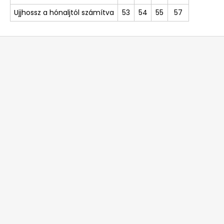
Ujjhossz a hónaljtól számítva
53
54
55
57
L
á
b
l
é
c