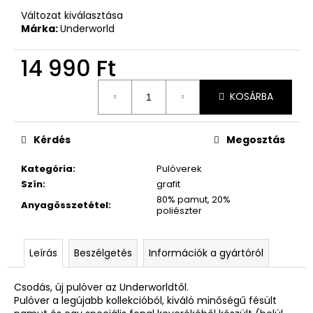
Változat kiválasztása
Márka:
Underworld
14 990 Ft
Egységár:
KOSÁRBA
Kérdés
Megosztás
Kategória
:
Pulóverek
Szín
:
grafit
80% pamut, 20%
Anyagösszetétel
:
poliészter
Leírás
Beszélgetés
Információk a gyártóról
Csodás, új pulóver az Underworldtől.
Pulóver a legújabb kollekcióból, kiváló minőségű fésült