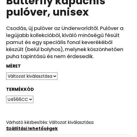
Butterfly kapucnis
ből
pulóver, unisex
0,0
csillag.
Csodás, új pulóver az Underworldtől. Pulóver a
legújabb kollekcióból, kiváló minőségű fésült
pamut és egy speciális fonal keverékéből
készült (belül bolyhos), melynek köszönhetően
puha tapintású és nem érdesedik.
MÉRET
TERMÉKKÓD
Várható kézbesítés:
Változat kiválasztása
Szállítási lehetőségek