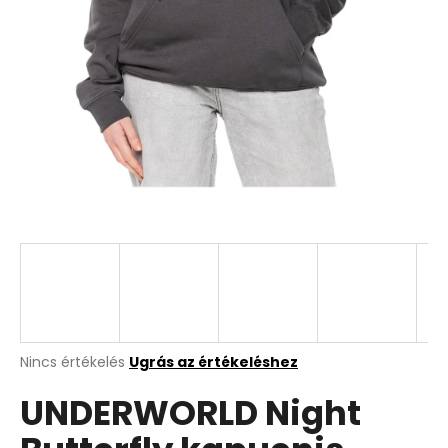
A
Nincs értékelés
Ugrás az értékeléshez
termék
UNDERWORLD Night
átlagos
értékelése
5-