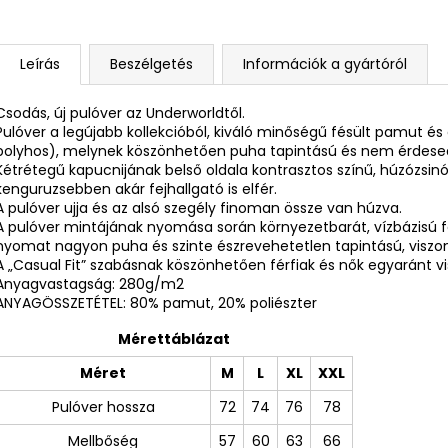
Leírás
Beszélgetés
Információk a gyártóról
Csodás, új pulóver az Underworldtől.
Pulóver a legújabb kollekcióból, kiváló minőségű fésült pamut és 
bolyhos), melynek köszönhetően puha tapintású és nem érdesed
Kétrétegű kapucnijának belső oldala kontrasztos színű, húzózsinórr
kenguruzsebben akár fejhallgató is elfér.
A pulóver ujja és az alsó szegély finoman össze van húzva.
A pulóver mintájának nyomása során környezetbarát, vízbázisú 
nyomat nagyon puha és szinte észrevehetetlen tapintású, viszont 
A „Casual Fit” szabásnak köszönhetően férfiak és nők egyaránt vis
Anyagvastagság: 280g/m2
ANYAGÖSSZETÉTEL: 80% pamut, 20% poliészter
Mérettáblázat
Méret
M
L
XL
XXL
Pulóver hossza
72
74
76
78
Mellbőség
57
60
63
66