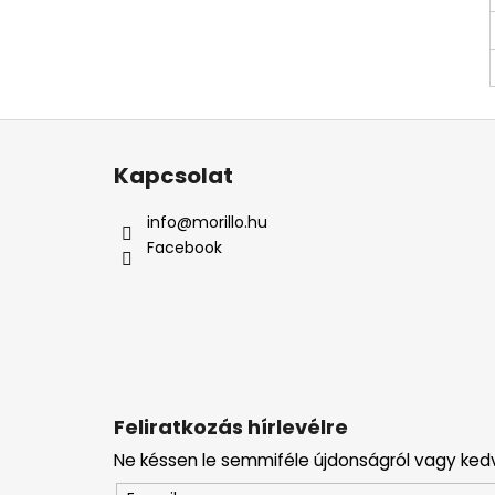
L
á
Kapcsolat
b
l
info
@
morillo.hu
é
Facebook
c
Feliratkozás hírlevélre
Ne késsen le semmiféle újdonságról vagy ked