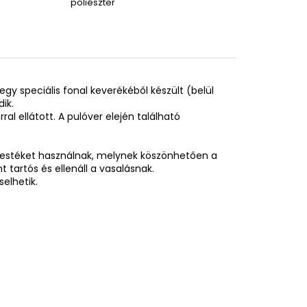
poliészter
egy speciális fonal keverékéből készült (belül
ik.
al ellátott. A pulóver elején található
festéket használnak, melynek köszönhetően a
tartós és ellenáll a vasalásnak.
elhetik.