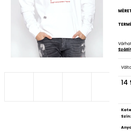
MÉRE
TERM
Várhat
Száll
Vált
14 
Egys
Kate
Szín
Anya