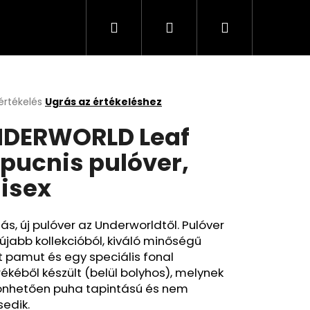
Keresés
Bejelentkezés
Kosár
értékelés
Ugrás az értékeléshez
k
DERWORLD Leaf
s
lése
pucnis pulóver,
isex
.
s, új pulóver az Underworldtől. Pulóver
újabb kollekcióból, kiváló minőségű
t pamut és egy speciális fonal
ékéből készült (belül bolyhos), melynek
önhetően puha tapintású és nem
edik.