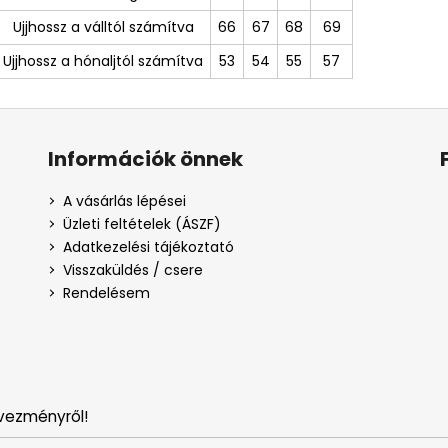
Ujjhossz a válltól számítva
66
67
68
69
Ujjhossz a hónaljtól számítva
53
54
55
57
Információk önnek
A vásárlás lépései
Üzleti feltételek (ÁSZF)
Adatkezelési tájékoztató
Visszaküldés / csere
Rendelésem
vezményről!