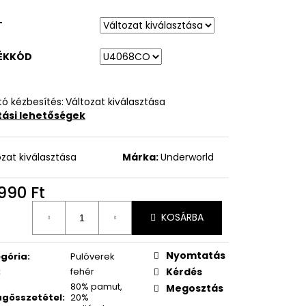
T
ÉKKÓD
ó kézbesítés:
Változat kiválasztása
ítási lehetőségek
ozat kiválasztása
Márka:
Underworld
990 Ft
égár:
KOSÁRBA
Nyomtatás
gória
:
Pulóverek
:
fehér
Kérdés
80% pamut,
Megosztás
gösszetétel
:
20%