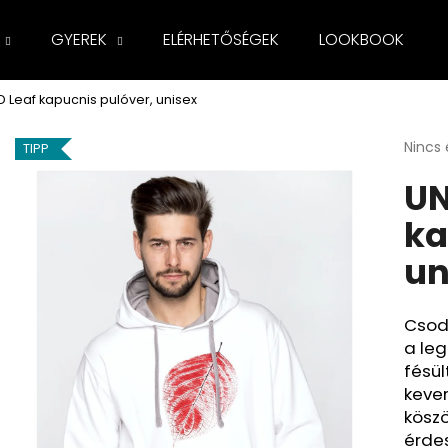
GYEREK
ELÉRHETŐSÉGEK
LOOKBOOK
Leaf kapucnis pulóver, unisex
Mit keres?
A
Nincs 
TIPP
termé
UN
átlago
KERESÉS
értéke
ka
5-
ből
un
0,0
csillag
Csodá
a leg
fésül
kever
kösz
érdes